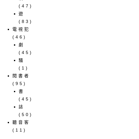
(47)
遊
(83)
電視犯
(46)
劇
(45)
騷
(1)
閱書者
(95)
書
(45)
誌
(50)
聽音客
(11)