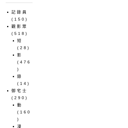
記錄員
(150)
觀影眾
(518)
短
(28)
影
(476
)
錄
(14)
御宅士
(290)
動
(160
)
漫