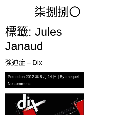
Skip
柒捌捌〇
to
content
標籤:
Jules
Janaud
強迫症 – Dix
Posted on
2012 年 8 月 14 日
| By
chequel
|
No comments