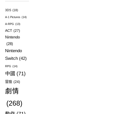
3DS
(18)
A-1 Pictures
(14)
A-RPG
(13)
ACT
(27)
Nintendo
(28)
Nintendo
Switch
(42)
RPG
(14)
中國
(71)
冒險
(24)
劇情
(268)
動作
(71)