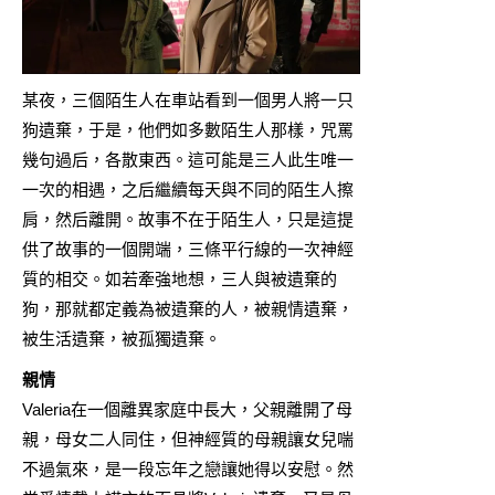
某夜，三個陌生人在車站看到一個男人將一只
狗遺棄，于是，他們如多數陌生人那樣，咒罵
幾句過后，各散東西。這可能是三人此生唯一
一次的相遇，之后繼續每天與不同的陌生人擦
肩，然后離開。故事不在于陌生人，只是這提
供了故事的一個開端，三條平行線的一次神經
質的相交。如若牽強地想，三人與被遺棄的
狗，那就都定義為被遺棄的人，被親情遺棄，
被生活遺棄，被孤獨遺棄。
親情
Valeria在一個離異家庭中長大，父親離開了母
親，母女二人同住，但神經質的母親讓女兒喘
不過氣來，是一段忘年之戀讓她得以安慰。然