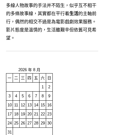
多線人物故事的手法并不陌生，似乎互不相干
的多條故事線，其實都在平行着
生活
的主軸前
行，偶然的相交不過是為電影戲劇效果服務。
影片態度是溫情的，生活雖艱辛但依舊可見希
望。
2026 年 8 月
一
二
三
四
五
六
日
1
2
3
4
5
6
7
8
9
10
11
12
13
14
15
16
17
18
19
20
21
22
23
24
25
26
27
28
29
30
31