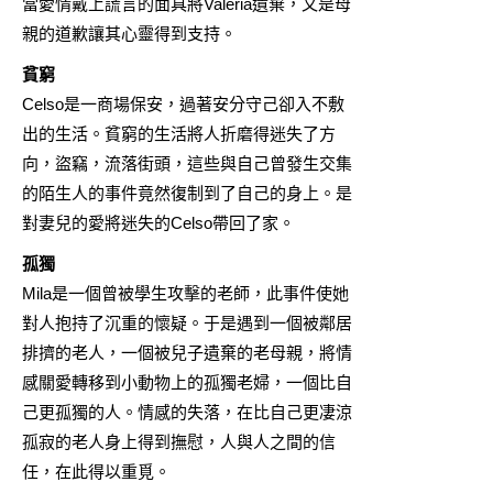
當愛情戴上謊言的面具將Valeria遺棄，又是母
親的道歉讓其心靈得到支持。
貧窮
Celso是一商場保安，過著安分守己卻入不敷
出的生活。貧窮的生活將人折磨得迷失了方
向，盜竊，流落街頭，這些與自己曾發生交集
的陌生人的事件竟然復制到了自己的身上。是
對妻兒的愛將迷失的Celso帶回了家。
孤獨
Mila是一個曾被學生攻擊的老師，此事件使她
對人抱持了沉重的懷疑。于是遇到一個被鄰居
排擠的老人，一個被兒子遺棄的老母親，將情
感關愛轉移到小動物上的孤獨老婦，一個比自
己更孤獨的人。情感的失落，在比自己更凄涼
孤寂的老人身上得到撫慰，人與人之間的信
任，在此得以重覓。