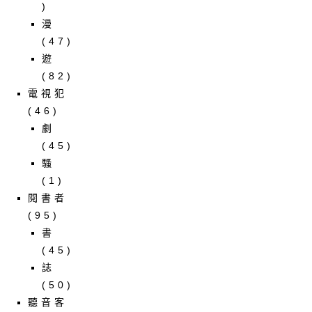
)
漫
(47)
遊
(82)
電視犯
(46)
劇
(45)
騷
(1)
閱書者
(95)
書
(45)
誌
(50)
聽音客