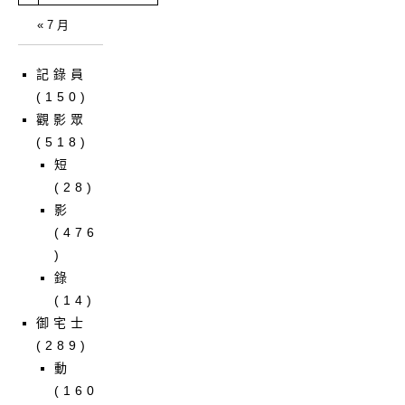
« 7 月
記錄員
(150)
觀影眾
(518)
短
(28)
影
(476
)
錄
(14)
御宅士
(289)
動
(160