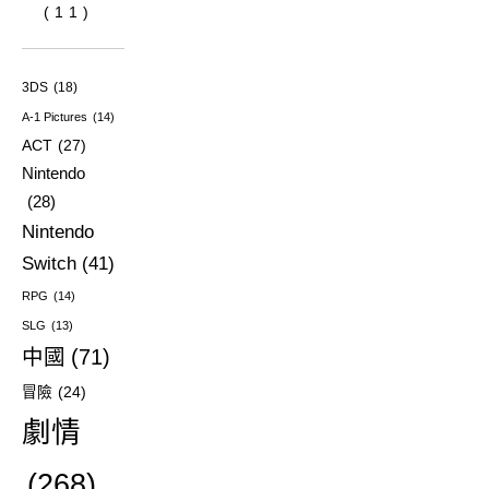
(11)
3DS
(18)
A-1 Pictures
(14)
ACT
(27)
Nintendo
(28)
Nintendo
Switch
(41)
RPG
(14)
SLG
(13)
中國
(71)
冒險
(24)
劇情
(268)