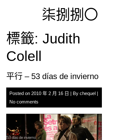
Skip
柒捌捌〇
to
content
標籤:
Judith
Colell
平行 – 53 días de invierno
Posted on
2010 年 2 月 16 日
| By
chequel
|
No comments