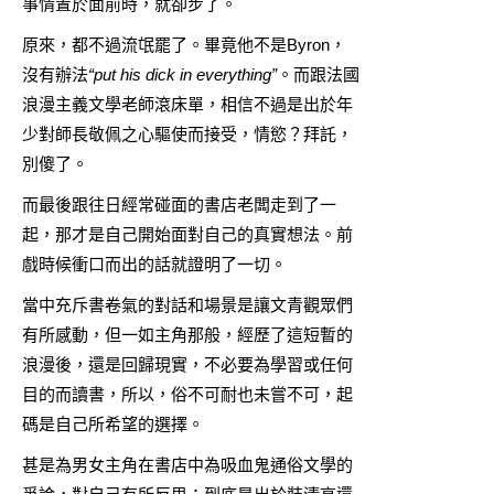
事情置於面前時，就卻步了。
原來，都不過流氓罷了。畢竟他不是Byron，
沒有辦法
“put his dick in everything”
。而跟法國
浪漫主義文學老師滾床單，相信不過是出於年
少對師長敬佩之心驅使而接受，情慾？拜託，
別傻了。
而最後跟往日經常碰面的書店老闆走到了一
起，那才是自己開始面對自己的真實想法。前
戲時候衝口而出的話就證明了一切。
當中充斥書卷氣的對話和場景是讓文青觀眾們
有所感動，但一如主角那般，經歷了這短暫的
浪漫後，還是回歸現實，不必要為學習或任何
目的而讀書，所以，俗不可耐也未嘗不可，起
碼是自己所希望的選擇。
甚是為男女主角在書店中為吸血鬼通俗文學的