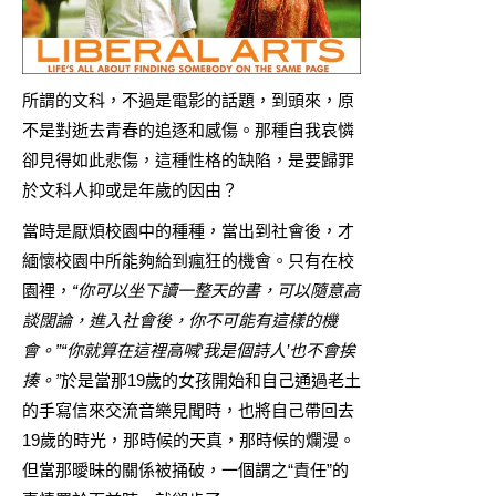
所謂的文科，不過是電影的話題，到頭來，原
不是對逝去青春的追逐和感傷。那種自我哀憐
卻見得如此悲傷，這種性格的缺陷，是要歸罪
於文科人抑或是年歲的因由？
當時是厭煩校園中的種種，當出到社會後，才
緬懷校園中所能夠給到瘋狂的機會。只有在校
園裡，
“你可以坐下讀一整天的書，可以隨意高
談闊論，進入社會後，你不可能有這樣的機
會。”“你就算在這裡高喊‘我是個詩人’也不會挨
揍。”
於是當那19歲的女孩開始和自己通過老土
的手寫信來交流音樂見聞時，也將自己帶回去
19歲的時光，那時候的天真，那時候的爛漫。
但當那曖昧的關係被捅破，一個謂之“責任”的