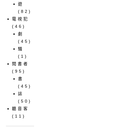
遊
(82)
電視犯
(46)
劇
(45)
騷
(1)
閱書者
(95)
書
(45)
誌
(50)
聽音客
(11)