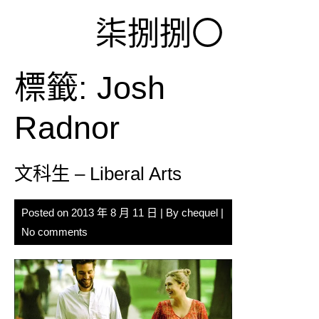
Skip
柒捌捌〇
to
content
標籤:
Josh
Radnor
文科生 – Liberal Arts
Posted on
2013 年 8 月 11 日
| By
chequel
|
No comments