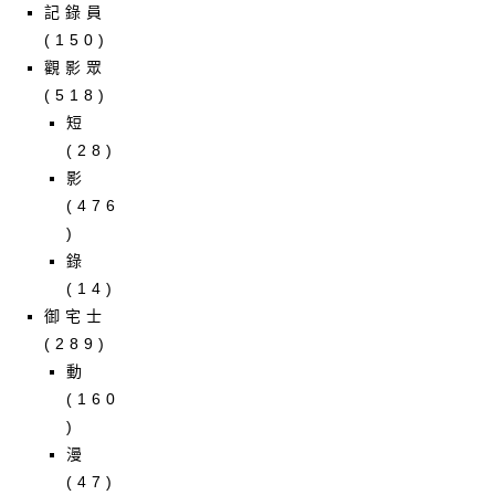
記錄員
(150)
觀影眾
(518)
短
(28)
影
(476
)
錄
(14)
御宅士
(289)
動
(160
)
漫
(47)