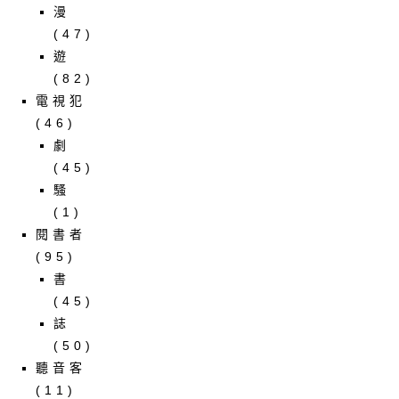
漫
(47)
遊
(82)
電視犯
(46)
劇
(45)
騷
(1)
閱書者
(95)
書
(45)
誌
(50)
聽音客
(11)