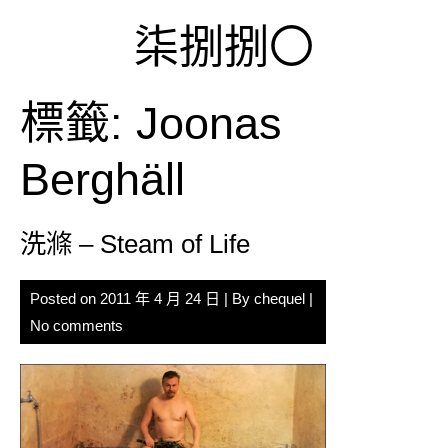
Skip
柒捌捌〇
to
content
標籤:
Joonas
Berghäll
洗滌 – Steam of Life
Posted on
2011 年 4 月 24 日
| By
chequel
|
No comments