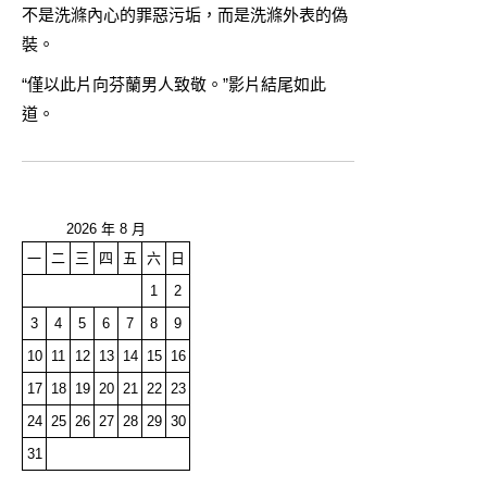
不是洗滌內心的罪惡污垢，而是洗滌外表的偽
裝。
“僅以此片向芬蘭男人致敬。”影片結尾如此
道。
2026 年 8 月
一
二
三
四
五
六
日
1
2
3
4
5
6
7
8
9
10
11
12
13
14
15
16
17
18
19
20
21
22
23
24
25
26
27
28
29
30
31