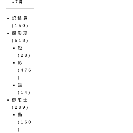
« 7 月
記錄員
(150)
觀影眾
(518)
短
(28)
影
(476
)
錄
(14)
御宅士
(289)
動
(160
)