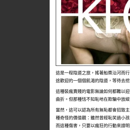
這是一程陰道之旅，搖著船槳沿河而行
途歡迎的一個個飢渴的陰道，等待去挖
這種裝瘋賣賤的電影無論如何都難以迎
曲折。但那種恬不知恥地在欺騙中放縱
當然，這可以認為所有無恥都會招致主
種奇怪的價值觀：雖然曾經恥笑過小孩
而這種傷害，只要以瘋狂的行動來證明