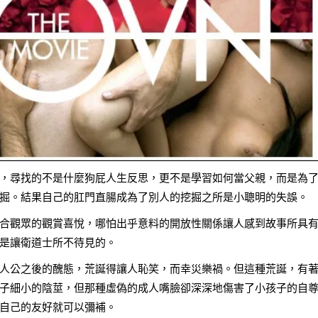
，尋找的不是什麼狗屁人生反思，更不是學習如何當父親，而是為
掘。結果自己的肛門直腸成為了別人的挖掘之所是小聰明的失誤。
合觀眾的觀賞喜悅，哪怕出乎意料的開放性關係讓人感到故事所具
是讓衛道士所不待見的。
人公之後的醜態，荒誕得讓人恥笑，而幸災樂禍。但這種荒誕，有
子細小的陰莖，但那種虛偽的成人嘴臉卻深深地傷害了小孩子的自
自己的友好就可以彌補。