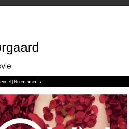
rgaard
vie
hequel
|
No comments