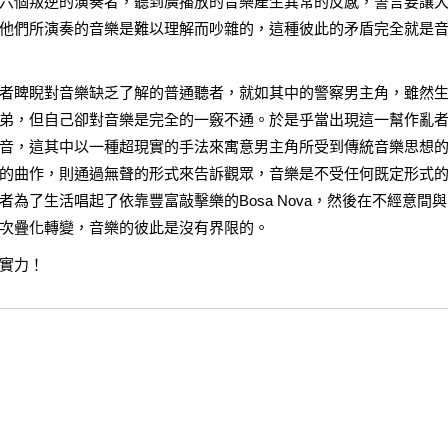
六個叛逆的演奏者，聽到廣播放的音樂產生異常的反感，誓言要讓
他們所演奏的音樂是難以理解而吵雜的，這種彼此的矛盾完全就是
者睥睨對音樂缺乏了解的普通聽者，就如其中的警察男主角，雖然
弟，但自己卻對音樂是完全的一竅不通。於是乎當出現這一幫作亂
音，這其中以一種超現實的手法來寓意男主角所受到傳統音樂思想
的曲作，則通過無聲的形式來告訴觀眾，音樂是不受任何既定形式
為了生活唱起了依靠豐富敲擊樂的Bosa Nova，然後在不經意間
次疊化轉變，音樂的彼此是沒有界限的。
實力！