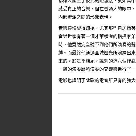
都讓人產生了彼此的距離感，就如其中
感受真正的音樂，但在普通人的眼中，
內部流派之間的形象表現。
音樂慢慢變得疏遠，尤其那些自居精英
音樂世家有著一個才華橫溢的指揮家弟
時，他竟然完全聽不到他們所演奏的聲
縛。而最終他通過全城燈光所演繹出來
束的。於是乎結尾，諷刺的這六個作亂者
一邊的演奏廳所演奏的交響樂進行了一
電影也證明了北歐的電音所具有的強大