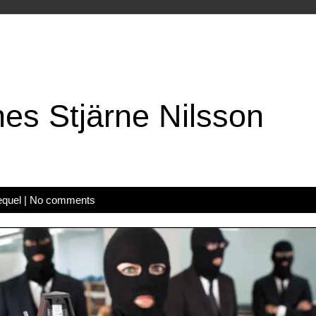
es Stjärne Nilsson
equel
|
No comments