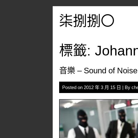
Skip
to
柒捌捌〇
content
標籤:
Johann
音樂 – Sound of Noise
Posted on
2012 年 3 月 15 日
| By
ch