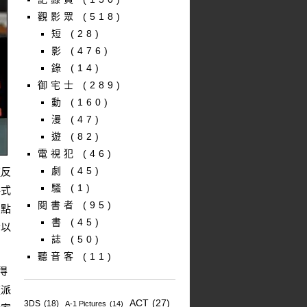
觀影眾
(518)
短
(28)
影
(476)
錄
(14)
御宅士
(289)
動
(160)
漫
(47)
遊
(82)
電視犯
(46)
劇
(45)
種反
騷
(1)
形式
閱書者
(95)
和點
書
(45)
音以
誌
(50)
聽音客
(11)
得
流派
ACT
(27)
3DS
(18)
A-1 Pictures
(14)