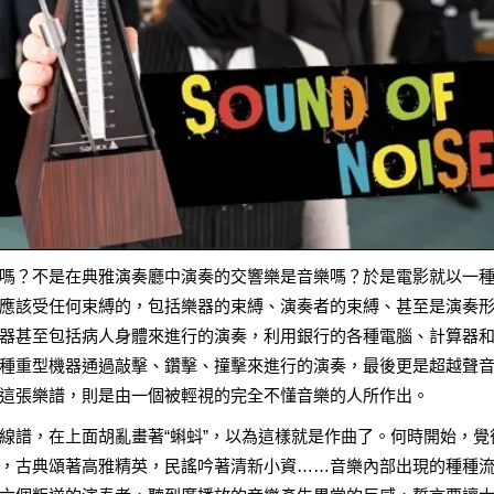
嗎？不是在典雅演奏廳中演奏的交響樂是音樂嗎？於是電影就以一
應該受任何束縛的，包括樂器的束縛、演奏者的束縛、甚至是演奏
器甚至包括病人身體來進行的演奏，利用銀行的各種電腦、計算器
種重型機器通過敲擊、鑽擊、撞擊來進行的演奏，最後更是超越聲
這張樂譜，則是由一個被輕視的完全不懂音樂的人所作出。
線譜，在上面胡亂畫著“蝌蚪”，以為這樣就是作曲了。何時開始，覺
，古典頌著高雅精英，民謠吟著清新小資……音樂內部出現的種種