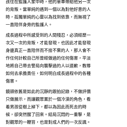
孩住在監護人家中時，他的單車帶給他另一次
的背叛。當單純的遇到一個以為對他好意的人
時，孤獨單純的心靈以為找到依靠，而無視了
一直陪伴身旁的監護人。
成長過程中所感受到的人間殘忍，必須經歷一
次又一次的背叛，才能發現，也因此才能發現
身邊真正一直陪伴而不捨不棄的人，那人會不
作任何計較自己所曾經做過的任何傷害，平淡
地將自己帶去警局向襲擊過的人以道歉，教導
如何去承擔責任，如何明白成長過程中的各種
傷害。
鏡頭依舊是如此的沉靜的跟拍記錄，不做評價
只做展示，而讓觀眾置於一個冷漠的角色，看
着男孩從樹上掉下，都以為因此而死去的時
候，卻突然醒了回來。結局沉悶的一重擊，是
對觀眾的一鞭笞，也是對成人們的一次反諷。