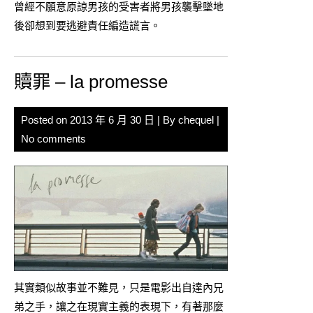
曾經不願意原諒男孩的受害者將男孩襲擊墜地
後卻想到要逃避責任編造謊言。
贖罪 – la promesse
Posted on
2013 年 6 月 30 日
| By
chequel
|
No comments
其實類似故事並不難見，只是電影出自達內兄
弟之手，讓之在現實主義的表現下，有著那麼