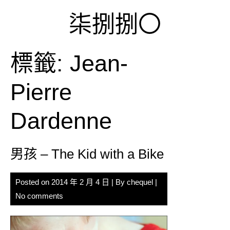
Skip
柒捌捌〇
to
content
標籤:
Jean-
Pierre
Dardenne
男孩 – The Kid with a Bike
Posted on
2014 年 2 月 4 日
| By
chequel
|
No comments