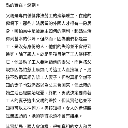
點的實在，深刻。
父親是專門僱傭非法勞工的建築雇主，在他的
僱傭下，那些非法居留的外國人才得有一房居
身，哪怕當中是被雇主如何的剝削，起碼生活
得到基本的保障。但然而，因為他們都是黑
工，是沒有身份的人，他們的失踪並不會得到
追究，除了親人。於是男孩目睹了工人墜樓死
亡，他答應了工人要照顧他的妻兒，而男孩父
親卻因為怕惹上麻煩而將這工人直接埋了。男
孩不敢把真相告訴工人妻子，但對真相全然不
知的妻子也就仍然以為丈夫會回來，但此時的
她生活已經開始堪憂。終於，男孩決定要帶著
工人的妻子逃出父親的監控，但其實他也並不
知道可以去往何方。男孩知道，女人的希望將
是無盡頭的，她的等待永遠不會有結果。
其實結局，兩人會怎樣，得知真相的女人和男