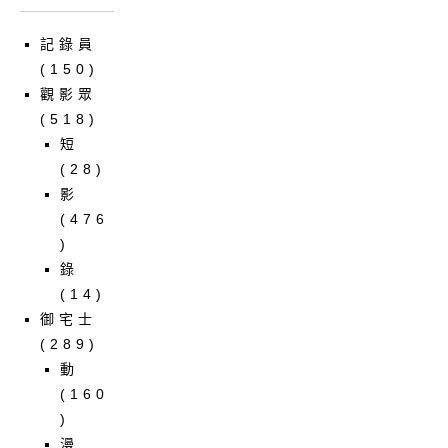
記錄員
(150)
觀影眾
(518)
短
(28)
影
(476
)
錄
(14)
御宅士
(289)
動
(160
)
漫