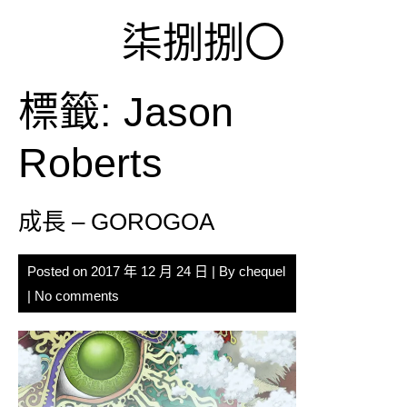
Skip
柒捌捌〇
to
content
標籤:
Jason
Roberts
成長 – GOROGOA
Posted on
2017 年 12 月 24 日
| By
chequel
|
No comments