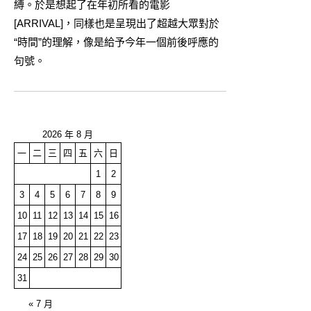
縛。於是想起了在年初所看的電影
[
ARRIVAL
]，同樣也是呈現出了超越大眾對於
“時間”的理解，像是給予今年一個前後呼應的
句號。
2026 年 8 月
一
二
三
四
五
六
日
1
2
3
4
5
6
7
8
9
10
11
12
13
14
15
16
17
18
19
20
21
22
23
24
25
26
27
28
29
30
31
« 7 月