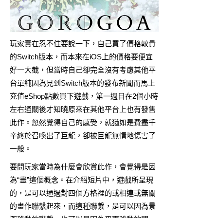
玩家實在忍不住要說一下，自己買了價格較貴
的Switch版本，而本來在iOS上的價格要便宜
好一大截，但當時自己卻完全沒有考慮其他平
台單純因為見到Switch版本的發布新聞而馬上
充值eShop點數買下遊戲，第一週目在2個小時
左右通關後才知曉原來在其他平台上也有發售
此作。忽然覺得自己的感受，就猶如是費盡千
辛終於召喚出了巨龍，卻被巨龍無情地傷害了
一般。
要問玩家當時為什麼會欣賞此作，會覺得是因
為“畫”這個概念。在介紹短片中，遊戲所呈現
的，是可以通過對四個方格裡的或相連或無關
的畫作聯繫起來，而這種聯繫，是可以因為景