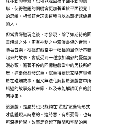
深移動的聯繫，也可以是因為平面移動的關
聯，使得謎題的關鍵會更加著重於平面視覺上
的思維，相當符合玩家這種自以為藝術感優異
的人。
但當實際遊玩之後，才發現，除了如期待的圖
畫解謎之外，更有神秘之中瀰漫憂傷的音樂，
隨著音樂，根據遊戲當中一幅幅的畫作所串聯
起來的故事，會感受到一種愈加濃郁的憂傷瀰
漫心頭，隨著不停的回憶遊戲當中的男孩所經
歷，這憂傷愈發沉重。沉重得讓玩家略有畏懼
於在碰觸故事，但又無法化解對於遊戲當中所
錯過的故事旁枝末節，以及未能解讀明白的前
因後果。
這遊戲，是屬於也只能夠在“遊戲”這藝術形式
才能體現其詩意的。這詩意，有所憂傷，也有
所深邃哲學，故事是穿越了時間和空間的束