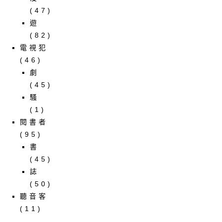
(47)
遊
(82)
電視犯
(46)
劇
(45)
騷
(1)
閱書者
(95)
書
(45)
誌
(50)
聽音客
(11)