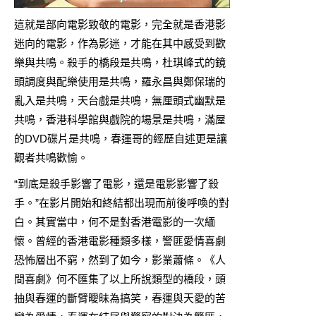
這就是部向電影致敬的電影，完全就是香港影
迷向的電影，作為影迷，才能在其中感受到歡
樂與共鳴。殺手的橋段是共鳴，杜琪峰式的鏡
頭調度與配樂使用是共鳴，羅永昌與鄭保瑞的
亂入是共鳴，天台戲是共鳴，無厘頭式幽默是
共鳴，香港科學館與戲院的場景是共鳴，滿屋
的DVD碟片是共鳴，春運哥的經歷自述更是讓
觀者共鳴歡愉。
“到底是殺手影響了電影，還是電影影響了殺
手。”在影片開始和終結都出現而前後呼喚的對
白。其實當中，何不是對香港電影的一次緬
懷。曾經的香港電影種類多樣，警匪愛情喜劇
恐怖層出不窮，然到了如今，影業蕭條。《人
間喜劇》何不匯集了以上所說類型的橋段，頭
抽與春運的斷臂曖昧為搞笑，春運與天愛的苦