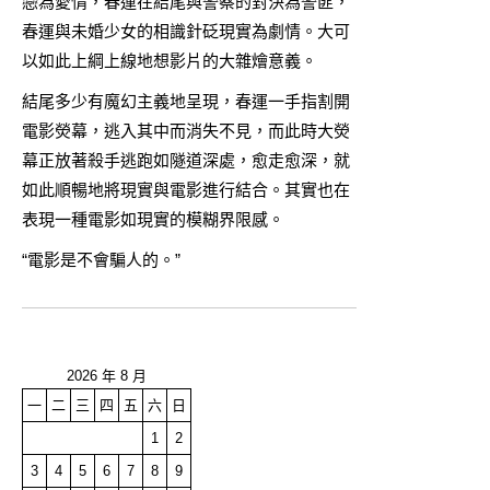
戀為愛情，春運在結尾與警察的對決為警匪，
春運與未婚少女的相識針砭現實為劇情。大可
以如此上綱上線地想影片的大雜燴意義。
結尾多少有魔幻主義地呈現，春運一手指割開
電影熒幕，逃入其中而消失不見，而此時大熒
幕正放著殺手逃跑如隧道深處，愈走愈深，就
如此順暢地將現實與電影進行結合。其實也在
表現一種電影如現實的模糊界限感。
“電影是不會騙人的。”
2026 年 8 月
一
二
三
四
五
六
日
1
2
3
4
5
6
7
8
9