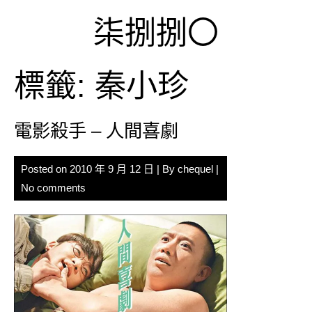
Skip
柒捌捌〇
to
content
標籤:
秦小珍
電影殺手 – 人間喜劇
Posted on
2010 年 9 月 12 日
| By
chequel
|
No comments