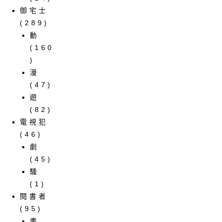
御宅士
(289)
動
(160
)
漫
(47)
遊
(82)
電視犯
(46)
劇
(45)
騷
(1)
閱書者
(95)
書