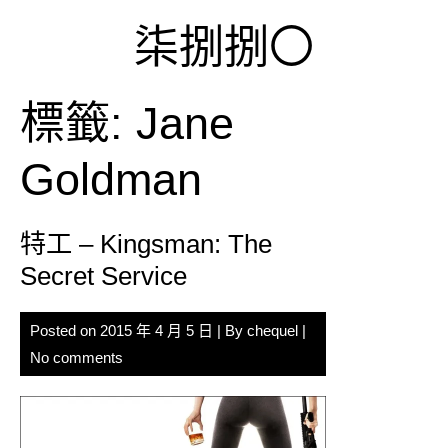
Skip
柒捌捌〇
to
content
標籤:
Jane
Goldman
特工 – Kingsman: The
Secret Service
Posted on
2015 年 4 月 5 日
| By
chequel
|
No comments