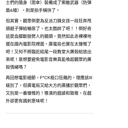
士們的隨身（雨傘）裝備成了禦敵武器（防彈
盾&槍），則是拍手稱快了。
但其實，觀眾倒更為反派刀鋒女孩一段狂奔甩
頭避子彈給嚇尿了，也太酷帥了吧！！倒好奇
這麼血腥斷肢劈人的鏡頭，竟然如此赤裸裸地
擺在國內電影院裡面，廣電局也實在太慷慨了
吧！又何不將臨近結尾一段教堂大屠殺給放出
來呢！是想要避免電影音樂真能喚起觀眾的屠
殺情緒嗎？
再回想電影細節，F*CK粗口狂飆的，理應該III
級別了，但廣電局又給大方的廣播於觀眾們，
又別是一番慷慨的！導演的戲謔和致敬，在戲
外卻更有諷刺意味呢！