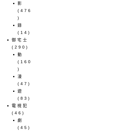
影
(476
)
錄
(14)
御宅士
(290)
動
(160
)
漫
(47)
遊
(83)
電視犯
(46)
劇
(45)