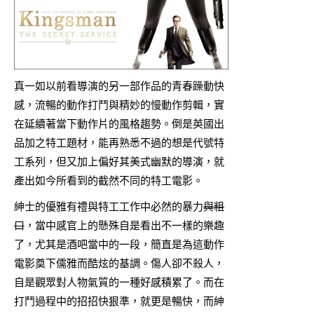
真一如以前看導演的另一部作品的青春躁動快
感，流暢的動作打鬥與精妙的慢動作剪輯，實
在延續著當下動作片的風格趨勢。倒是英國出
品加之特工題材，能再熟悉不過的想是代號特
工系列，但又加上偏好其美式幽默的導演，就
產出如今所看到的截然不同的特工電影。
紳士的優雅有禮與特工工作中必然的暴力
與粗
口
，當中感官上的懸殊自是看出不一樣的樂趣
了，尤其是酒吧當中的一段，簡直是為這動作
電影奠下儒雅而酷炫的基調。傷人卻不殺人，
自是觀眾對人物氣質的一種好感積累了。而在
打鬥過程中的招招快狠準，就更是暢快，而紳