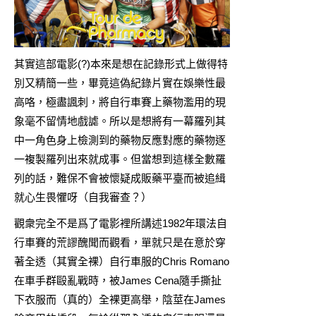
其實這部電影(?)本來是想在記錄形式上做得特
別又精簡一些，畢竟這偽紀錄片實在娛樂性最
高咯，極盡諷刺，將自行車賽上藥物濫用的現
象毫不留情地戲謔。所以是想將有一幕羅列其
中一角色身上檢測到的藥物反應對應的藥物逐
一複製羅列出來就成事。但當想到這樣全數羅
列的話，難保不會被懷疑成販藥平臺而被追緝
就心生畏懼呀（自我審查？）
觀衆完全不是爲了電影裡所講述1982年環法自
行車賽的荒謬醜聞而觀看，單就只是在意於穿
著全透（其實全裸）自行車服的Chris Romano
在車手群毆亂戰時，被James Cena隨手撕扯
下衣服而（真的）全裸更高舉，陰莖在James