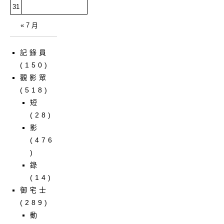
31
« 7 月
記錄員
(150)
觀影眾
(518)
短
(28)
影
(476
)
錄
(14)
御宅士
(289)
動