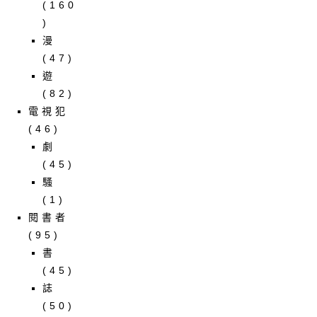
(160
)
漫
(47)
遊
(82)
電視犯
(46)
劇
(45)
騷
(1)
閱書者
(95)
書
(45)
誌
(50)