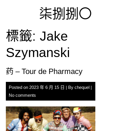
Skip
柒捌捌〇
to
content
標籤:
Jake
Szymanski
药 – Tour de Pharmacy
Posted on
2023 年 6 月 15 日
| By
chequel
|
No comments