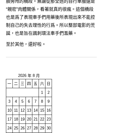
臉旁甩的橋段。無論從那全透的自行車服還是
“親密”肉體關係，看著就真的很瘋。這個橋段
也是爲了表現車手們用藥後所表現出來不能控
制自己的失去理性的行爲。所以整部電影的荒
誕，也是旨在諷刺環法車手們濫藥。
至於其他，還好啦。
2026 年 8 月
一
二
三
四
五
六
日
1
2
3
4
5
6
7
8
9
10
11
12
13
14
15
16
17
18
19
20
21
22
23
24
25
26
27
28
29
30