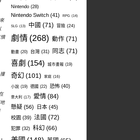
攝
Nintendo
(28)
Nintendo Switch
(41)
RPG
(14)
國來
中國
(71)
冒險
(24)
SLG
(13)
以
劇情
(268)
氣憤
動作
(71)
同志
(71)
台灣
(31)
動畫
(20)
喜劇
(154)
城市畫報
(19)
k撞
奇幻
(101)
家庭
(16)
恐怖
(40)
德國
(22)
小說
(19)
在
愛情
(84)
意大利
(17)
靜地
懸疑
(56)
日本
(45)
修
法國
(72)
校園
(39)
科幻
(66)
犯罪
(32)
旁，