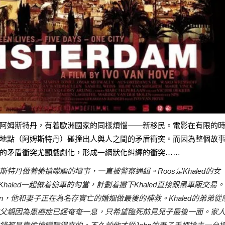
阿姆斯特丹，有着歐洲國家的同樣煩惱——新移民。電影在有限的
地點（阿姆斯特丹）碰撞出人與人之間的矛盾衝突。而因為整個故
的矛盾衝突尤顯戲劇化，形成一網狀化糾纏的衝突……
姆斯特丹做著偷搶矇騙的壞事，一直被警察通緝。Roos是Khaled的女
y，和Khaled一起做着偷車的勾當，計劃着撇下Khaled直接跟黑車販交易。
hn，他和妻子正在為名存實亡的婚姻做最後的補救。Khaled的弟弟從
父親因為患癌症已經奄奄一息，只希望臨死前見兒子最後一面。家