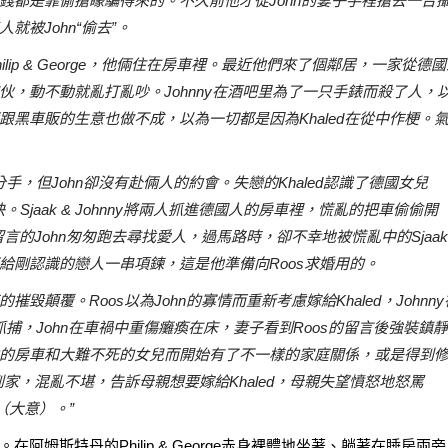
去的錢都是靠偷搶矇騙得來的。不久前他才從John的妻子手裡搶去一台
被John“偷去”。
ilip & George，他倆住在房車裡。最近他們來了個鄰居，一家從德
，動不動就亂打亂吵。Johnny在酒吧里為了一只手錶而殺了人，
倆跟黑車販的生意也做不成，以為一切都是因為Khaled在從中作梗。
d說分手，但John卻沒有赴倆人的約會。失戀的Khaled認識了德國女兒
。Sjaak & Johnny將兩人抓進德國人的房車裡，慌亂的把車偷偷開
言的John匆匆跑去尋找愛人，過馬路時，卻不幸地被慌亂中的Sjaa
留下給剛認識的戀人一串項鍊，這是他準備向Roos求婚用的。
顛覆。Roos以為John的寡情而重新考慮嫁給Khaled，Johnny
抓捕，John在車禍中重傷癱瘓在床，妻子看到Roos的留言後強裝鎮
的房車和大難不死的女兒而開始有了不一樣的家庭關係，或是得到
到家，混亂不堪，告訴母親想要嫁給Khaled，母親失望憤怒地怒罵
（大意）。”
阿姆斯特丹的Philip & George赤身裸體地坐著、躺著在睡房兩