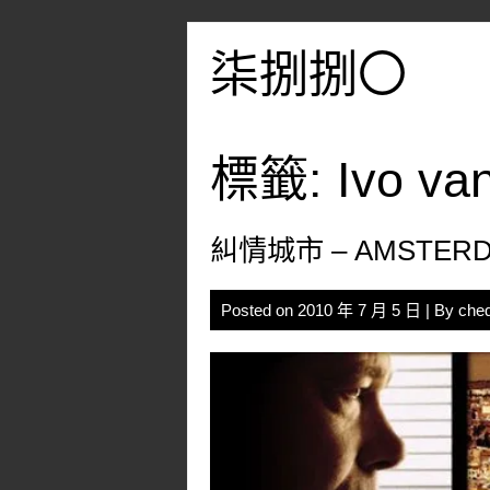
Skip
to
柒捌捌〇
content
標籤:
Ivo va
糾情城市 – AMSTER
Posted on
2010 年 7 月 5 日
| By
che