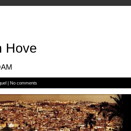
n Hove
DAM
quel
|
No comments