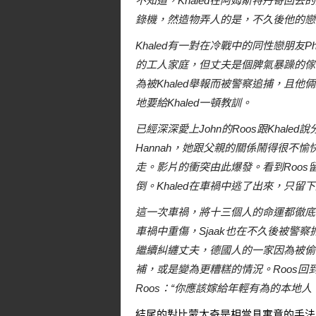
不知道，Khaled在阿姆斯特丹寄回
錄機，然造物弄人的是，不久後他的戀人就
Khaled有一對在冷戰中的同性戀朋友Ph
的工人家庭，但丈夫是個脾氣暴躁的傢伙
為被Khaled舉報而被警察追捕，且他
地要給Khaled一頓教訓。
已經深深愛上John的Roos跟Khale
Hannah，她跟父親的關係鬧得很不愉快
走。影片的衝突由此爆發。看到Roos留
倒。Khaled在車禍中逃了出來，只
這一次車禍，將十三個人的命運都徹底的摧毀
車禍中重傷，Sjaak也在不久後被警察
繼續糾纏丈夫，德國人的一家因為被偷
補，或是變為更糟糕的情況。Roos回
Roos：“你應該嫁給年輕有為的本地人
結尾的對比蒙太奇是相當具寓意的手法。在