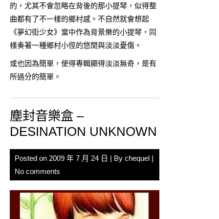
的，尤其不會忽略在背後的那小提琴，似得整
曲都有了不一樣的鄉村感。不自然就會想起
《夢幻街少女》當中作為背景樂的小提琴，同
樣奏著一種鄉村小徑的悠閒與淡淡憂傷。
或也因為簡單，使得專輯顯得淡淡無奇，是有
所過分的簡單。
塵封音樂盒 –
DESINATION UNKNOWN
Posted on
2009 年 7 月 24 日
| By
chequel
|
No comments