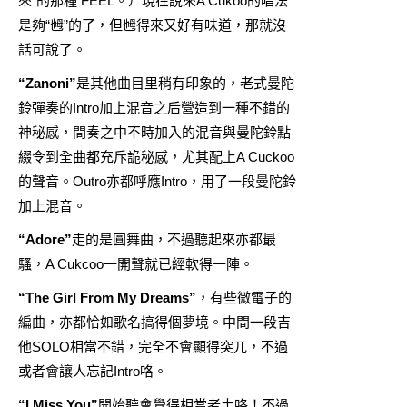
來”的那種 FEEL。）現在說來A Cukoo的唱法
是夠“乸”的了，但乸得來又好有味道，那就沒
話可說了。
“Zanoni”
是其他曲目里稍有印象的，老式曼陀
鈴彈奏的Intro加上混音之后營造到一種不錯的
神秘感，間奏之中不時加入的混音與曼陀鈴點
綴令到全曲都充斥詭秘感，尤其配上A Cuckoo
的聲音。Outro亦都呼應Intro，用了一段曼陀鈴
加上混音。
“Adore”
走的是圓舞曲，不過聽起來亦都最
騷，A Cukcoo一開聲就已經軟得一陣。
“The Girl From My Dreams”
，有些微電子的
編曲，亦都恰如歌名搞得個夢境。中間一段吉
他SOLO相當不錯，完全不會顯得突兀，不過
或者會讓人忘記Intro咯。
“I Miss You”
開始聽會覺得相當老土咯！不過