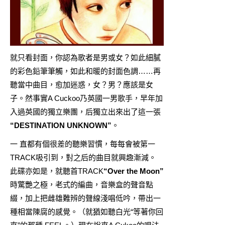
就只看封面，你認為歌者是男或女？如此細膩
的彩色鉛筆筆觸，如此和暖的封面色調……再
聽當中曲目，愈加迷惑，女？男？應該是女
子。然事實A Cuckoo乃英國一男歌手，早年加
入過英國的獨立樂團，后獨立出來出了這一張
“DESTINATION UNKNOWN”
。
一 直都有個很差的聽樂習慣，每每會被第一
TRACK吸引到，對之后的曲目就興趣漸減。
此碟亦如是，就聽首TRACK
“Over the Moon”
時驚艷之極，老式的編曲，音樂盒的聲音點
綴，加上把雌雄難辨的聲線淺唱低吟，帶出一
種相當陳腐的感覺。（就猶如聽白光“等著你回