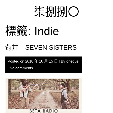
Skip
柒捌捌〇
to
content
標籤:
Indie
背井 – SEVEN SISTERS
Posted on
2010 年 10 月 15 日
| By
chequel
|
No comments