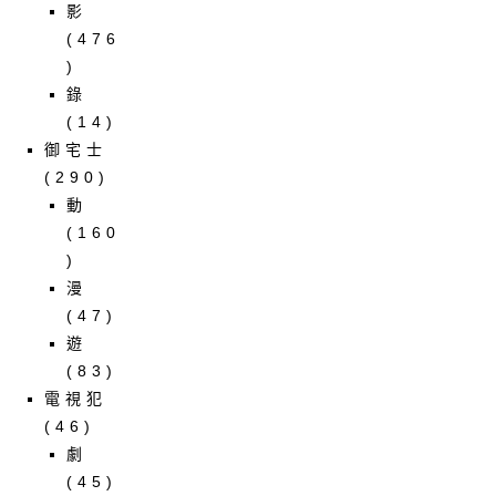
影
(476
)
錄
(14)
御宅士
(290)
動
(160
)
漫
(47)
遊
(83)
電視犯
(46)
劇
(45)