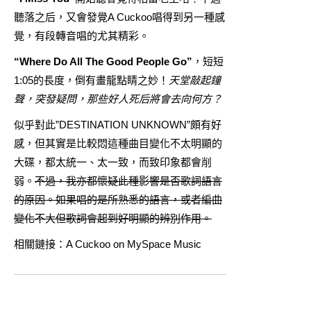
聽落之后，又會發覺A Cuckoo唱得到另一種感
覺，有段轉音唱的尤其精彩。
“Where Do All The Good People Go”
，短短
1:05的長度，倒有畫龍點睛之妙！
天堂敲起鐘
聲，突發疑問，那些好人死后將會去向何方？
似乎對此”DESTINATION UNKNOWN”頗有好
感，但其實是比較悶這種曲目變化不太明顯的
大碟，都太統一、太一致，而致印象都會削
弱。
不過，我亦都懷疑此種影響是否歌詞語言
的原因。如果唱的是所熟悉的語言，或者編曲
變化不大但歌詞會起到好明顯的辨別作用。
相關鏈接：
A Cuckoo on MySpace Music