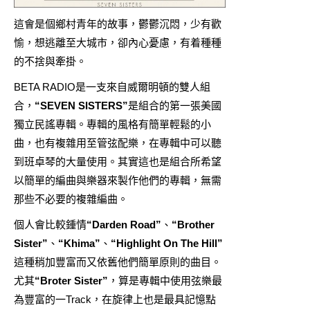
這會是個鄉村青年的故事，鬱鬱沉悶，少有歡
愉，想逃離至大城市，卻內心憂慮，有着種種
的不捨與牽掛。
BETA RADIO是一支來自威爾明頓的雙人組
合，
“SEVEN SISTERS”
是組合的第一張美國
獨立民謠專輯。專輯的風格有簡單輕鬆的小
曲，也有複雜用至管弦配樂，在專輯中可以聽
到班卓琴的大量使用。其實這也是組合所希望
以簡單的編曲與樂器來製作他們的專輯，無需
那些不必要的複雜編曲。
個人會比較鍾情
“Darden Road”
、
“Brother
Sister”
、
“Khima”
、
“Highlight On The Hill”
這種稍加豐富而又依舊他們簡單原則的曲目。
尤其
“Broter Sister”
，算是專輯中使用弦樂最
為豐富的一Track，在旋律上也是最具記憶點