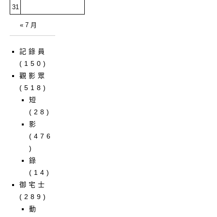
31
« 7 月
記錄員
(150)
觀影眾
(518)
短
(28)
影
(476
)
錄
(14)
御宅士
(289)
動