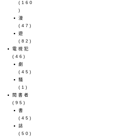
(160
)
漫
(47)
遊
(82)
電視犯
(46)
劇
(45)
騷
(1)
閱書者
(95)
書
(45)
誌
(50)