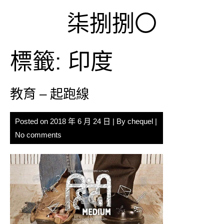
Skip
柒捌捌〇
to
content
標籤:
印度
教育 – 起跑線
Posted on
2018 年 6 月 24 日
| By
chequel
|
No comments