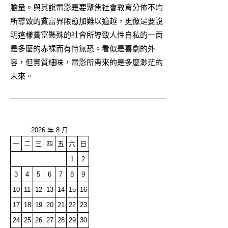
膽量。與其說電影是要聚焦社會教育分佈不均
所導致的貧富界限愈加難以逾越，更像是要說
明這樣貧富懸殊的社會所導致人性自私的一面
是多麼的赤裸而有恃無恐。看似是喜劇的外
容，但實質細味，電影所帶來的是多麼渺茫的
未來。
2026 年 8 月
一
二
三
四
五
六
日
1
2
3
4
5
6
7
8
9
10
11
12
13
14
15
16
17
18
19
20
21
22
23
24
25
26
27
28
29
30