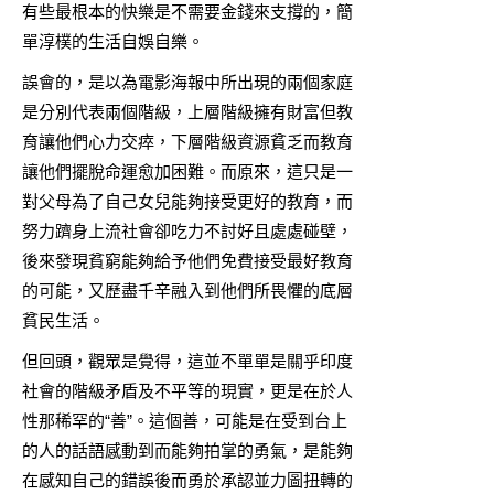
有些最根本的快樂是不需要金錢來支撐的，簡
單淳樸的生活自娛自樂。
誤會的，是以為電影海報中所出現的兩個家庭
是分別代表兩個階級，上層階級擁有財富但教
育讓他們心力交瘁，下層階級資源貧乏而教育
讓他們擺脫命運愈加困難。而原來，這只是一
對父母為了自己女兒能夠接受更好的教育，而
努力躋身上流社會卻吃力不討好且處處碰壁，
後來發現貧窮能夠給予他們免費接受最好教育
的可能，又歷盡千辛融入到他們所畏懼的底層
貧民生活。
但回頭，觀眾是覺得，這並不單單是關乎印度
社會的階級矛盾及不平等的現實，更是在於人
性那稀罕的“善”。這個善，可能是在受到台上
的人的話語感動到而能夠拍掌的勇氣，是能夠
在感知自己的錯誤後而勇於承認並力圖扭轉的