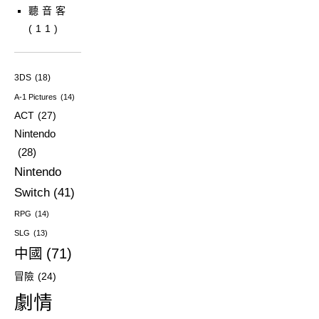
聽音客
(11)
3DS
(18)
A-1 Pictures
(14)
ACT
(27)
Nintendo
(28)
Nintendo
Switch
(41)
RPG
(14)
SLG
(13)
中國
(71)
冒險
(24)
劇情