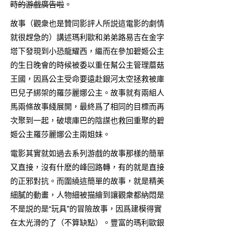
時的游戲廣告啦
。
故事（觀衆也是贊同影評人所説這電影的劇情
就很趕急的）講述瑪利歐和弟弟路易吉在金字
塔下發現到小恐龍耀西，繼而在參加碧姬公主
的生日晚會的時候被委以重任幫公主管理蘑菇
王國，因爲公主受命要遠赴銀河太空拯救被庫
巴兒子綁架的羅莎麗娜公主。故事就有兩組人
馬兩條故事綫展開，最終爲了相同的目標而再
次聚到一起，破壞庫巴的陰謀也救回重聚的碧
姬公主羅莎麗娜公主兩姐妹。
電影其實就如過去系列游戲的故事那樣的簡單
又直接，沒有什麽的峰回路轉，有的就是直接
的正邪對抗。而圍繞這簡單的故事，就是精美
細膩的動畫，人物細被描繪到讓觀衆都納悶是
不是説的是“玩具”的冒險故事，因爲建模得實
在太光滑的了（不算缺點）。豐富的瑪利歐銀