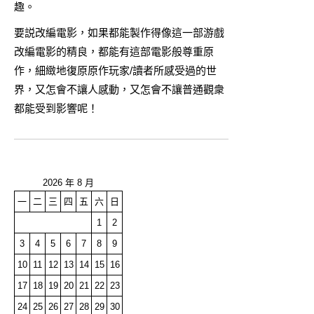
趣。
要説改編電影，如果都能製作得像這一部游戲
改編電影的精良，都能有這部電影般尊重原
作，細緻地復原原作玩家/讀者所感受過的世
界，又怎會不讓人感動，又怎會不讓普通觀衆
都能受到影響呢！
2026 年 8 月
一
二
三
四
五
六
日
1
2
3
4
5
6
7
8
9
10
11
12
13
14
15
16
17
18
19
20
21
22
23
24
25
26
27
28
29
30