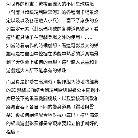
河世界的刻畫：繁複而龐大的不同星球環境
（對應《超級瑪利歐銀河》的各種關卡場景設
定以及以及各種敵人小兵），塞下了衆多的系
列設定元素（對應瑪利歐的各種道具變身，看
這些道具除了在游戲登場之外的使用）……一
如當時看前作的時候感想，看這電影最大的樂
趣就是在畫面中挖掘在游戲中熟悉的道具場景
到了大熒幕上如何的重現，這些路人兒童和非
游戲迷大人所不能享有的樂趣。
而且真是好愛在高潮時，製作組巧妙地將經典
的2D游戲畫面結合到瑪利歐與碧姬公主闖過小
庫巴設下的重重機關橋段，以及緊接瑪利歐和
路易吉吞下各自不同的變身道具（鑽地與雲
朵）後如何絕佳配合地對抗小庫巴，這些滿滿
的經典游戲彩蛋都是令觀衆要起立拍手叫好的
程度。