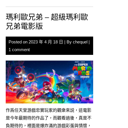
瑪利歐兄弟 – 超級瑪利歐
兄弟電影版
Posted on
2023 年 4 月 18 日
| By
chequel
|
1 comment
作爲任天堂游戲忠實玩家的觀衆來説，這電影
是今年最期待的作品了，而觀看過後，真是不
負期待的，裡面是爆炸滿的游戲彩蛋與情懷，