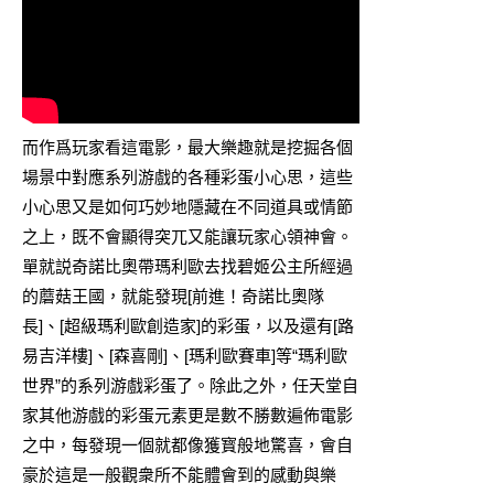
而作爲玩家看這電影，最大樂趣就是挖掘各個
場景中對應系列游戲的各種彩蛋小心思，這些
小心思又是如何巧妙地隱藏在不同道具或情節
之上，既不會顯得突兀又能讓玩家心領神會。
單就説奇諾比奧帶瑪利歐去找碧姬公主所經過
的蘑菇王國，就能發現[前進！奇諾比奧隊
長]、[超級瑪利歐創造家]的彩蛋，以及還有[路
易吉洋樓]、[森喜剛]、[瑪利歐賽車]等“瑪利歐
世界”的系列游戲彩蛋了。除此之外，任天堂自
家其他游戲的彩蛋元素更是數不勝數遍佈電影
之中，每發現一個就都像獲寳般地驚喜，會自
豪於這是一般觀衆所不能體會到的感動與樂