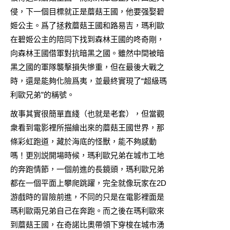
侵，下一個目標就正是蘑菇王國，他要强娶碧
姬公主。爲了拯救蘑菇王國和路易吉，瑪利歐
在碧姬公主的陪同下找到森林王國的咚奇剛，
向森林王國借軍對抗暗黑之國。雖然中間被暗
黑之國的軍隊襲擊損失慘重，但在最後大戰之
時，還是能夠化險爲夷，並最終實現了“超級瑪
利歐兄弟”的稱號。
故事其實很簡單直綫（也就是老套），但當觀
衆看到電影裡所描繪出來的蘑菇王國世界，那
條彩虹跑道，藏於海底的怪獸，能不夠感動
嗎！更別説開場時候，瑪利歐兄弟在城市工地
的奔跑情節，一個前進的長鏡頭，瑪利歐兄弟
都在一個平面上攀爬跳躍，完全就像玩家在2D
游戲時的冒險前進，不同的只是在電影裡面是
瑪利歐兩兄弟自己在奔跑。而之後在瑪利歐來
到蘑菇王國，在奇諾比奧帶領下穿梭在城市湧