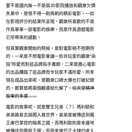
要不是國内無一不是僞3D影院播放和觀衆欠債
失業中，是恨不得一刷再刷的精彩電影。一如
在影視評分的結果所呈現，觀衆所喜歡的不是
作爲單單一部電影的娛樂，而是作爲游戲電影
它所帶來的感動。
但其實觀衆開始的時候，是對電影稍不抱期待
的，一來是不想電影會讓一些非玩家的觀衆“染
指”所愛而對這品牌指手畫脚，二來是擔心電影
的出品糟蹋了這品牌而令玩家不滿所愛。所幸
現在成品出來呢，是觀衆口碑大爆也打破記錄
的，都算是將兩個顧慮給化解了。
任天堂精神
股東的多慮……
電影的故事呢，就是雙生兄弟（？）瑪利歐和
弟弟路易吉誤闖入異世界，弟弟是被傳送到魔
王庫巴掌控的暗黑之國，而瑪利歐則是幸運地
被傳送到蘑菇王國，而原來庫巴正大肆四處入