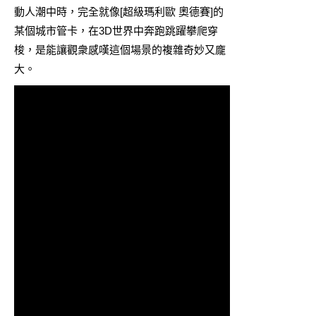
動人潮中時，完全就像[超級瑪利歐 奧德賽]的
某個城市管卡，在3D世界中奔跑跳躍攀爬穿
梭，是能讓觀衆感嘆這個場景的複雜奇妙又龐
大。