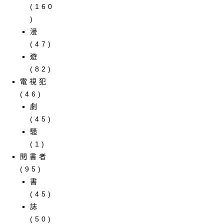
(160
)
漫
(47)
遊
(82)
電視犯
(46)
劇
(45)
騷
(1)
閱書者
(95)
書
(45)
誌
(50)