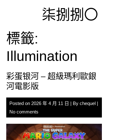
Skip
柒捌捌〇
to
content
標籤:
Illumination
彩蛋银河 – 超級瑪利歐銀
河電影版
Posted on
2026 年 4 月 11 日
| By
chequel
|
No comments