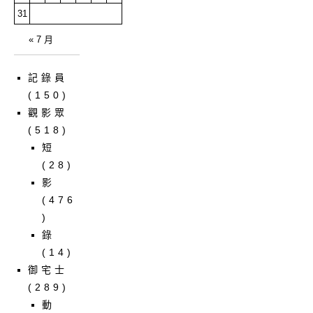
31
« 7 月
記錄員
(150)
觀影眾
(518)
短
(28)
影
(476
)
錄
(14)
御宅士
(289)
動