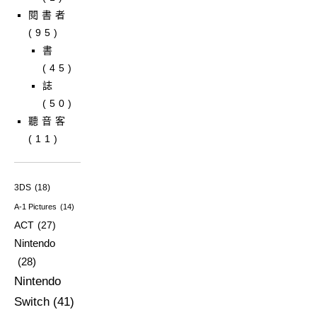
閱書者
(95)
書
(45)
誌
(50)
聽音客
(11)
3DS
(18)
A-1 Pictures
(14)
ACT
(27)
Nintendo
(28)
Nintendo
Switch
(41)