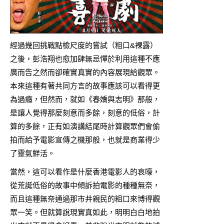
經過幾回挑戰點檢尺度的嘗試（粗口&裸露）
之後，彭浩翔也愈加肆無忌憚於利用這種不應
廣而告之然而卻確實真實的內容展現給觀眾。
本來這種有著共同方言的故事應該可以看得更
為過癮，但然而，就如《春嬌與志明》那般，
是讓人覺得那麼刻意而多餘，刻意的低俗，計
算的多餘，正有如演講結尾時計算觀眾們會偷
拍而給予電影宣傳之機那般，也就是商業得少
了靈氣鮮活。
當然，這可以看作是什麼香港電影人的哀嚎，
從荒誕低俗的故事中傾訴拍電影的種種無奈，
而且這種無奈通過那市井親民的粗口來博得觀
眾一笑。但就算說現實真如此，明明白白地拍