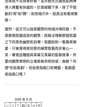
出來就不見得會好看，並非脫光衣服就能夠博
得人興奮有快感的。於是縱觀下來，除了不間
斷的“屌”和“閪”，和性暗示外，就真沒有看得實
際。
當然，這又可以說是觀眾的地域共鳴所致，不
是那個氛圍成長的觀眾，就無法理解那個氛圍
之下的黑色幽默和自嘲。就猶如和一隻駱來做
愛，只會覺得是刻意的譁眾取寵而非會心一
笑，畢竟這種極其黑幕又黑幕的監製故事，所
要向觀眾表明的立場是無奈呢抑或，無聊？所
謂“低俗喜劇”，低俗是指粗口和裸露，喜劇還
是指粗口嗎？
2026 年 8 月
一
二
三
四
五
六
日