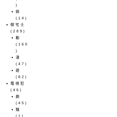
)
錄
(14)
御宅士
(289)
動
(160
)
漫
(47)
遊
(82)
電視犯
(46)
劇
(45)
騷
(1)