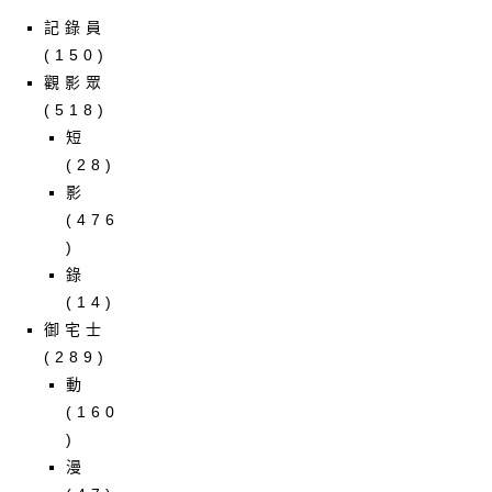
記錄員
(150)
觀影眾
(518)
短
(28)
影
(476
)
錄
(14)
御宅士
(289)
動
(160
)
漫