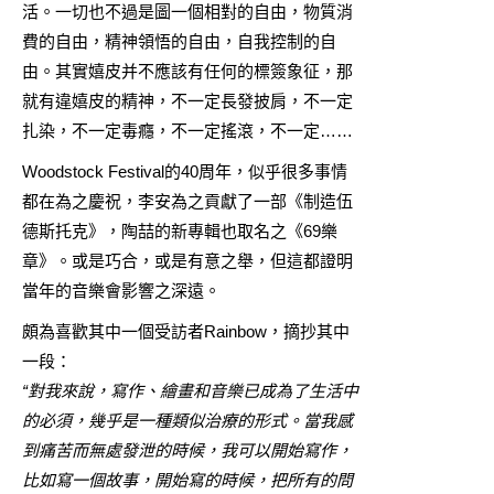
活。一切也不過是圖一個相對的自由，物質消
費的自由，精神領悟的自由，自我控制的自
由。其實嬉皮并不應該有任何的標簽象征，那
就有違嬉皮的精神，不一定長發披肩，不一定
扎染，不一定毒癮，不一定搖滾，不一定……
Woodstock Festival的40周年，似乎很多事情
都在為之慶祝，李安為之貢獻了一部《制造伍
德斯托克》，陶喆的新專輯也取名之《69樂
章》。或是巧合，或是有意之舉，但這都證明
當年的音樂會影響之深遠。
頗為喜歡其中一個受訪者Rainbow，摘抄其中
一段：
“對我來說，寫作、繪畫和音樂已成為了生活中
的必須，幾乎是一種類似治療的形式。當我感
到痛苦而無處發泄的時候，我可以開始寫作，
比如寫一個故事，開始寫的時候，把所有的問