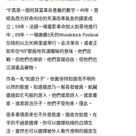
“9”真是一個何其富革命意義的數字。49年，曾
經為西方好奇向往的充滿改革氣息的國家成
立；59年，法國一場電影革命如火如荼地進行
中；69年，一場連續3天的Woodstock Festival
在紐約以北90英里處舉行。此次革命，或者正
如年份“69”那般地充滿曖昧的意味，他們反
戰，但他們也縱欲，他們宣揚自由，但他們也
沉溺毒品藥物。
作為一名“知道分子”，依舊保持知道而不明所
以然的態度。知道嬉皮乃一幫長發披肩，骯臟
邋遢如乞丐般的游人，他們或是詩人，或是畫
家，或是政治分子，他們不受拘束。僅此。
很多事情原來也不外是態度，嬉皮亦如是。在
乎的不過是選擇，你可以選擇枯燥的白領生
活，當然也可以選擇被外人看作潦倒的嬉皮生