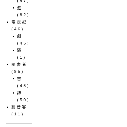
(47)
遊
(82)
電視犯
(46)
劇
(45)
騷
(1)
閱書者
(95)
書
(45)
誌
(50)
聽音客
(11)