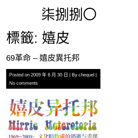
Skip
柒捌捌〇
to
content
標籤:
嬉皮
69革命 – 嬉皮異托邦
Posted on
2009 年 8 月 30 日
| By
chequel
|
No comments