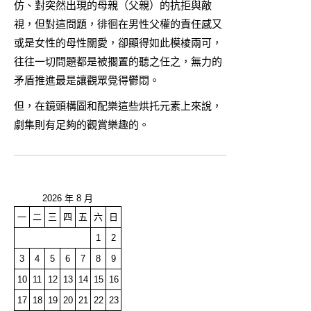
仿、對突然出現的母親（父親）的抗拒與敵
視，但對這問題，徘徊在男性父權的責任感又
或是女性的母性關愛，卻顯得如此模棱兩可，
往往一切問題都是被擱置的聽之任之，無力的
矛盾推進最是讓觀眾覺得鬱悶。
但，在鏡頭構圖和配樂這些烘托元素上來說，
劇集則有足夠的觀賞樂趣的。
2026 年 8 月
一
二
三
四
五
六
日
1
2
3
4
5
6
7
8
9
10
11
12
13
14
15
16
17
18
19
20
21
22
23