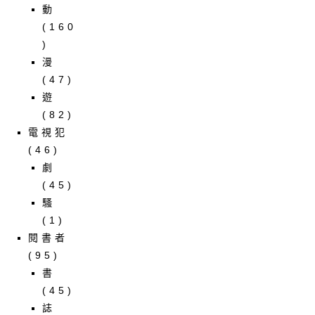
動
(160
)
漫
(47)
遊
(82)
電視犯
(46)
劇
(45)
騷
(1)
閱書者
(95)
書
(45)
誌