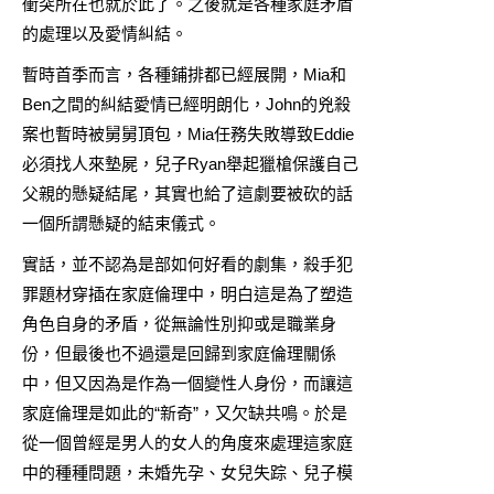
衝突所在也就於此了。之後就是各種家庭矛盾
的處理以及愛情糾結。
暫時首季而言，各種鋪排都已經展開，Mia和
Ben之間的糾結愛情已經明朗化，John的兇殺
案也暫時被舅舅頂包，Mia任務失敗導致Eddie
必須找人來墊屍，兒子Ryan舉起獵槍保護自己
父親的懸疑結尾，其實也給了這劇要被砍的話
一個所謂懸疑的結束儀式。
實話，並不認為是部如何好看的劇集，殺手犯
罪題材穿插在家庭倫理中，明白這是為了塑造
角色自身的矛盾，從無論性別抑或是職業身
份，但最後也不過還是回歸到家庭倫理關係
中，但又因為是作為一個變性人身份，而讓這
家庭倫理是如此的“新奇”，又欠缺共鳴。於是
從一個曾經是男人的女人的角度來處理這家庭
中的種種問題，未婚先孕、女兒失踪、兒子模