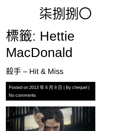
Skip
柒捌捌〇
to
content
標籤:
Hettie
MacDonald
殺手 – Hit & Miss
Posted on
2013 年 6 月 8 日
| By
chequel
|
No comments