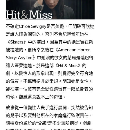
不確定Chloë Sevigny是否美艷，但明確可說她
是讓人印象深刻的，否則不會記得當年她在
《
Sisters
》中的演出，因為其中的她是實在夠
被搶戲的，更所幸之後在《
American Horror
Story: Asylum
》中她演的欲女的結局是殘忍得
讓人噩夢連連。於是這部《Hit & Miss》的
劇，以變性人的形象出現，則覺得完全符合她
的氣質，不羈叛逆非於常規。明知她是女性，
卻在演一個沒有完全變性還留有一陰莖掛着的
時候，觀感還真說不上的奇怪。
故事從一個變性人殺手進行展開，突然被告知
的兒子以及要對他所在的家庭進行監護責任，
讓這身份尷尬的“父親”是多少無所適從，戲劇