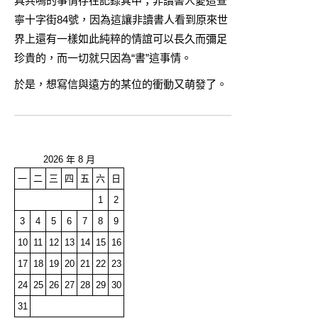
具共鳴的事情存在記錄其中；非讀書人愛這查
寧十字街84號，因為這讓非讀書人看到原來世
界上還有一樣如此純粹的情誼可以長久而彌足
珍貴的，而一切就只因為“書”這事情。
於是，想寫信與遠方的某位的衝動又萌發了。
2026 年 8 月
一
二
三
四
五
六
日
1
2
3
4
5
6
7
8
9
10
11
12
13
14
15
16
17
18
19
20
21
22
23
24
25
26
27
28
29
30
31