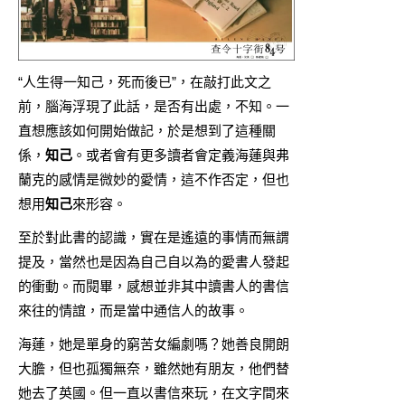
“人生得一知己，死而後已”，在敲打此文之
前，腦海浮現了此話，是否有出處，不知。一
直想應該如何開始做記，於是想到了這種關
係，
知己
。或者會有更多讀者會定義海蓮與弗
蘭克的感情是微妙的愛情，這不作否定，但也
想用
知己
來形容。
至於對此書的認識，實在是遙遠的事情而無謂
提及，當然也是因為自己自以為的愛書人發起
的衝動。而閱畢，感想並非其中讀書人的書信
來往的情誼，而是當中通信人的故事。
海蓮，她是單身的窮苦女編劇嗎？她善良開朗
大膽，但也孤獨無奈，雖然她有朋友，他們替
她去了英國。但一直以書信來玩，在文字間來