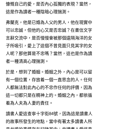
慷慨自己的愛，是否內心孤獨的表現？當然，
這是作為讀者一種陰暗心理揣測。
弗蘭克，他是已婚為人父的男人，他在現實中
可以忠誠，但他的心又是否忠誠？在書信文字
言辭交流中，是否慢慢會被那個遠隔海洋的女
子所吸引，愛上了這個不曾見面只見其字的女
人呢？那他算是不忠嗎？當然，這也是作為讀
者一種清高心理揣測。
於是，想到了婚姻。婚姻之外，內心是可以留
有一個位置，存放着一個一直思念的人。任何
人都無法對此內心的不忠作任何的評價，因為
這一切都只是在精神上的。婚姻之內，都依循
着為人夫為人妻的責任。
讀書人愛這查寧十字街84號，因為這是讀書人
的故事所發生的地點，當中有著太多讀書人所