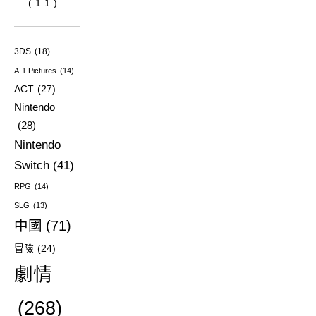
(11)
3DS
(18)
A-1 Pictures
(14)
ACT
(27)
Nintendo
(28)
Nintendo
Switch
(41)
RPG
(14)
SLG
(13)
中國
(71)
冒險
(24)
劇情
(268)