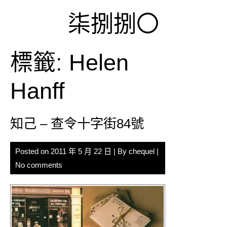
Skip
柒捌捌〇
to
content
標籤:
Helen
Hanff
知己 – 查令十字街84號
Posted on
2011 年 5 月 22 日
| By
chequel
|
No comments