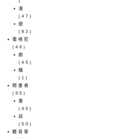
)
漫
(47)
遊
(82)
電視犯
(46)
劇
(45)
騷
(1)
閱書者
(95)
書
(45)
誌
(50)
聽音客