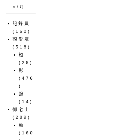
« 7 月
記錄員
(150)
觀影眾
(518)
短
(28)
影
(476
)
錄
(14)
御宅士
(289)
動
(160