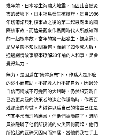
幾年前，日本發生海嘯大地震，而因此自然災
害的破壞下，日本福島發生核爆炸，是自1986
年切爾諾貝利核事故之後的第二起最嚴重的國
際核事故。而這是觀衆作爲同時代人所感知到
的一起核事故，當年的第一起發生，觀衆還只
是兒童般不知世間為何。而到了如今成人后，
通過劇情故事般來瞭解33年前的人和事，是會
覺得無力。
無力，是因爲在“集體意志”下，作爲人是那麽
的渺小而無助，不能救人也不能自救，因過分
自信而鑄成不可挽回的大錯時，仍然想要爲自
己為更高級的決策者的決定作隱瞞時，作爲百
姓那麽的卑微。卑微得以爲自己的恪盡己任是
何其平常而理所應當，但他們被隱瞞了。消防
員被隱瞞了他們所撲滅的火災因何而起，他們
所拾起的瓦礫又因何而掉落，當他們我在手上