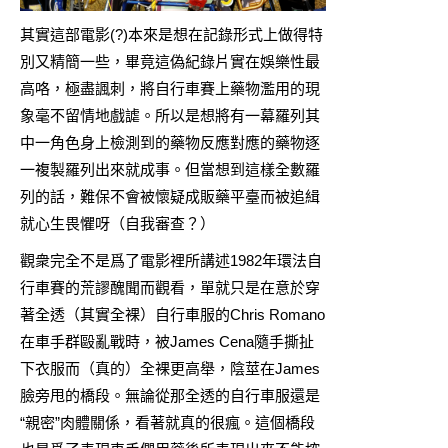
其實這部電影(?)本來是想在記錄形式上做得特
別又精簡一些，畢竟這偽紀錄片實在娛樂性最
高咯，極盡諷刺，將自行車賽上藥物濫用的現
象毫不留情地戲謔。所以是想將有一幕羅列其
中一角色身上檢測到的藥物反應對應的藥物逐
一複製羅列出來就成事。但當想到這樣全數羅
列的話，難保不會被懷疑成販藥平臺而被追緝
就心生畏懼呀（自我審查？）
觀衆完全不是爲了電影裡所講述1982年環法自
行車賽的荒謬醜聞而觀看，單就只是在意於穿
著全透（其實全裸）自行車服的Chris Romano
在車手群毆亂戰時，被James Cena隨手撕扯
下衣服而（真的）全裸更高舉，陰莖在James
臉旁甩的橋段。無論從那全透的自行車服還是
“親密”肉體關係，看著就真的很瘋。這個橋段