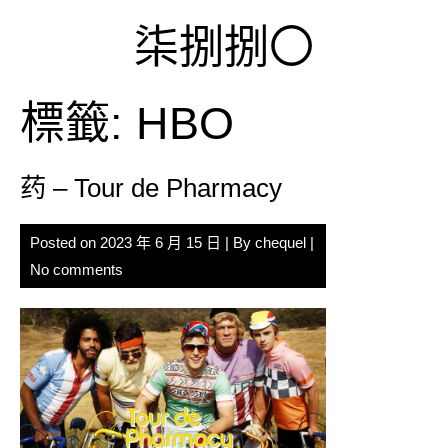
Skip
柒捌捌〇
to
content
標籤:
HBO
药 – Tour de Pharmacy
Posted on
2023 年 6 月 15 日
| By
chequel
|
No comments