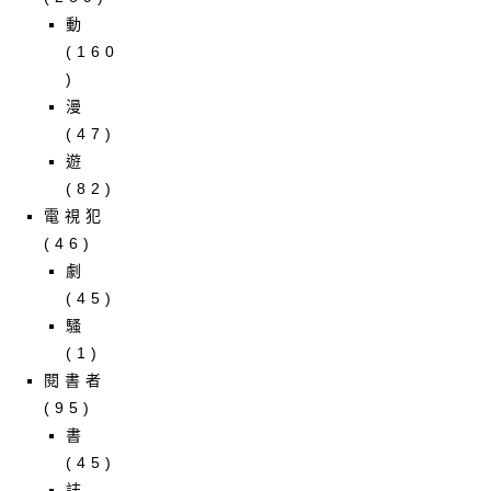
動
(160
)
漫
(47)
遊
(82)
電視犯
(46)
劇
(45)
騷
(1)
閱書者
(95)
書
(45)
誌