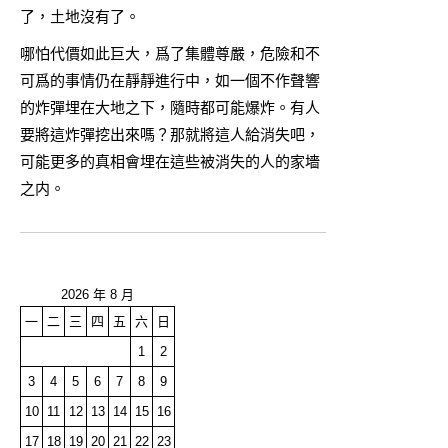
了，土地沒有了。
哪怕代價如此巨大，爲了集體尊嚴，危險和不
可爲的事情仍在靜靜進行中，如一個不作聲響
的炸彈埋在大地之下，隨時都可能爆炸。有人
要將這炸彈挖出來嗎？那就將這人給消失吧，
可能更多的真相會埋在這些被消失的人的家墻
之内。
2026 年 8 月
一
二
三
四
五
六
日
1
2
3
4
5
6
7
8
9
10
11
12
13
14
15
16
17
18
19
20
21
22
23