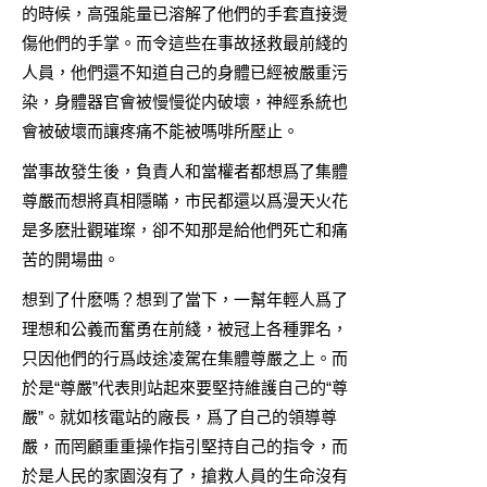
的時候，高强能量已溶解了他們的手套直接燙
傷他們的手掌。而令這些在事故拯救最前綫的
人員，他們還不知道自己的身體已經被嚴重污
染，身體器官會被慢慢從内破壞，神經系統也
會被破壞而讓疼痛不能被嗎啡所壓止。
當事故發生後，負責人和當權者都想爲了集體
尊嚴而想將真相隱瞞，市民都還以爲漫天火花
是多麽壯觀璀璨，卻不知那是給他們死亡和痛
苦的開場曲。
想到了什麽嗎？想到了當下，一幫年輕人爲了
理想和公義而奮勇在前綫，被冠上各種罪名，
只因他們的行爲歧途凌駕在集體尊嚴之上。而
於是“尊嚴”代表則站起來要堅持維護自己的“尊
嚴”。就如核電站的廠長，爲了自己的領導尊
嚴，而罔顧重重操作指引堅持自己的指令，而
於是人民的家園沒有了，搶救人員的生命沒有