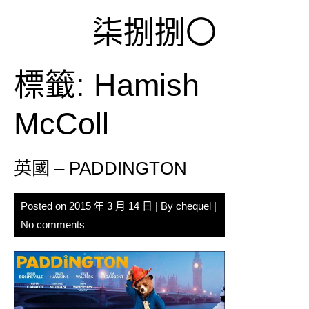
Skip
柒捌捌〇
to
content
標籤:
Hamish
McColl
英國 – PADDINGTON
Posted on
2015 年 3 月 14 日
| By
chequel
|
No comments