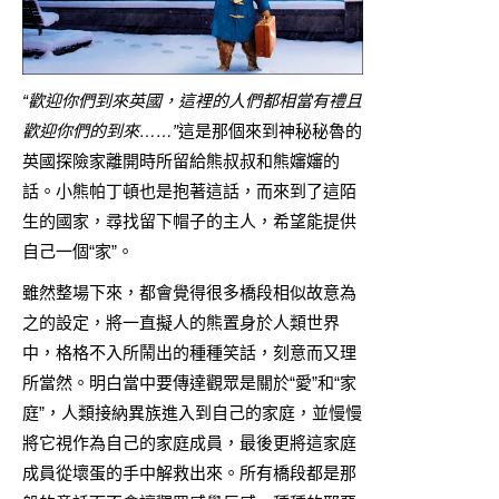
“歡迎你們到來英國，這裡的人們都相當有禮且
歡迎你們的到來……”
這是那個來到神秘秘魯的
英國探險家離開時所留給熊叔叔和熊嬸嬸的
話。小熊帕丁頓也是抱著這話，而來到了這陌
生的國家，尋找留下帽子的主人，希望能提供
自己一個“家”。
雖然整場下來，都會覺得很多橋段相似故意為
之的設定，將一直擬人的熊置身於人類世界
中，格格不入所鬧出的種種笑話，刻意而又理
所當然。明白當中要傳達觀眾是關於“愛”和“家
庭”，人類接納異族進入到自己的家庭，並慢慢
將它視作為自己的家庭成員，最後更將這家庭
成員從壞蛋的手中解救出來。所有橋段都是那