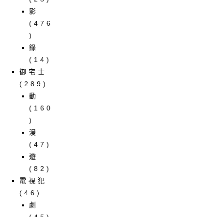
影
(476
)
錄
(14)
御宅士
(289)
動
(160
)
漫
(47)
遊
(82)
電視犯
(46)
劇
(45)