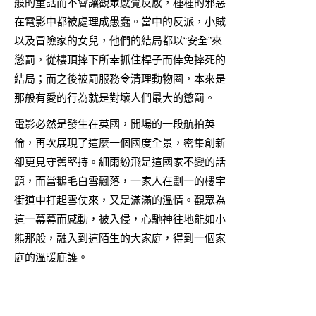
般的童話而不會讓觀眾感覺反感，種種的邪惡
在電影中都被處理成愚蠢。當中的反派，小賊
以及冒險家的女兒，他們的結局都以“安全”來
懲罰，從樓頂摔下所幸抓住桿子而倖免摔死的
結局；而之後被罰服務令清理動物圈，本來是
那般有愛的行為就是對壞人們最大的懲罰。
電影必然是發生在英國，開場的一段航拍英
倫，再次展現了這麼一個國度全景，密集創新
卻更見守舊堅持。細雨紛飛是這國家不變的話
題，而當鵝毛白雪飄落，一家人在劃一的樓宇
街道中打起雪仗來，又是滿滿的溫情。觀眾為
這一幕幕而感動，被入侵，心馳神往地能如小
熊那般，融入到這陌生的大家庭，得到一個家
庭的溫暖庇護。