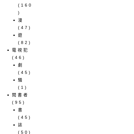
(160
)
漫
(47)
遊
(82)
電視犯
(46)
劇
(45)
騷
(1)
閱書者
(95)
書
(45)
誌
(50)