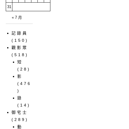
31
« 7 月
記錄員
(150)
觀影眾
(518)
短
(28)
影
(476
)
錄
(14)
御宅士
(289)
動