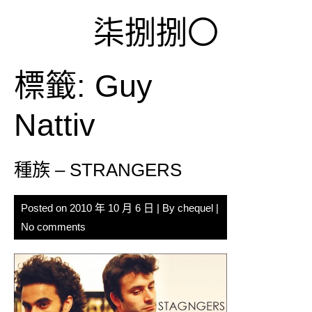
Skip
柒捌捌〇
to
content
標籤:
Guy
Nattiv
種族 – STRANGERS
Posted on
2010 年 10 月 6 日
| By
chequel
|
No comments