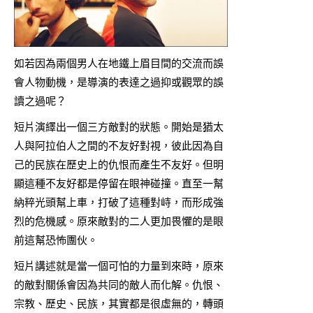
如若因為兩個男人在地鐵上眉目間的交流而誤
會人物動機，是導演的表達之過抑或觀眾的誤
讀之過呢？
短片演繹出一個三方敵對的狀態。開始是猶太
人與阿拉伯人之間的不友好對視，彼此因為自
己的民族在歷史上的仇恨而產生不友好。但明
顯這種不友好都是停留在眼神碰撞。直至一幫
納粹光頭幫上車，打破了這種對峙，而形成強
烈的危機感。原來敵對的二人更加畏懼的是眼
前這幫恐怖團伙。
短片講述就是當一個可怕的力量到來時，原來
的敵對關係會因為共同的敵人而化解。仇恨、
宗教、歷史、民族，其實都是很虛無的，轉頭