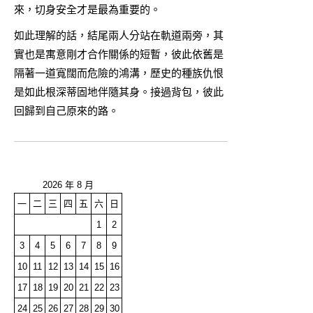
來，切身安全才是最為重要的。
如此理解的話，結尾兩人分站在軌道兩旁，其
實也是寓意剛才合作關係的短暫，彼此依舊是
隔著一道寬闊而危險的鴻溝，歷史的種族仇恨
是如此根深蒂固地伴隨其身。接過背包，彼此
回歸到自己原來的路。
2026 年 8 月
一
二
三
四
五
六
日
1
2
3
4
5
6
7
8
9
10
11
12
13
14
15
16
17
18
19
20
21
22
23
24
25
26
27
28
29
30