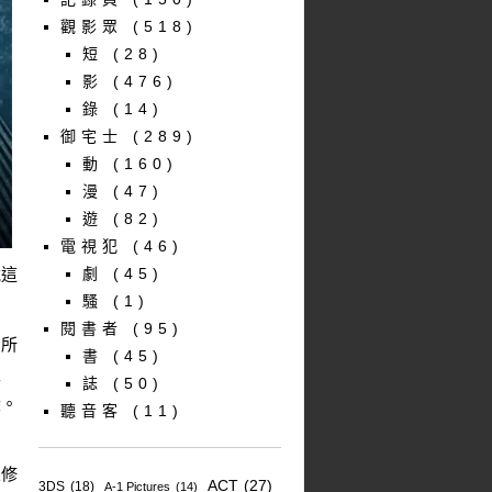
觀影眾
(518)
短
(28)
影
(476)
錄
(14)
御宅士
(289)
動
(160)
漫
(47)
遊
(82)
電視犯
(46)
說這
劇
(45)
騷
(1)
閱書者
(95)
弟所
書
(45)
里
誌
(50)
段。
聽音客
(11)
來修
ACT
(27)
3DS
(18)
A-1 Pictures
(14)