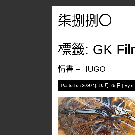
Skip
to
柒捌捌〇
content
標籤:
GK Fil
情書 – HUGO
Posted on
2020 年 10 月 26 日
| By
c