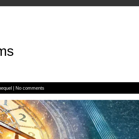
ms
hequel
|
No comments