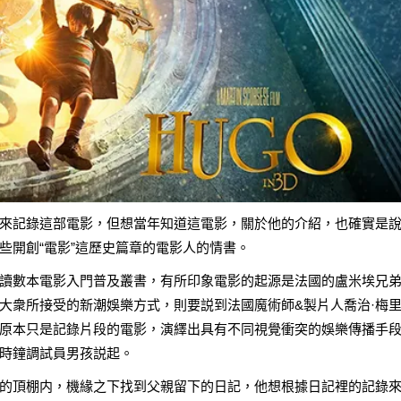
來記錄這部電影，但想當年知道這電影，關於他的介紹，也確實是
些開創“電影”這歷史篇章的電影人的情書。
讀數本電影入門普及叢書，有所印象電影的起源是法國的盧米埃兄
大衆所接受的新潮娛樂方式，則要説到法國魔術師&製片人喬治·梅
原本只是記錄片段的電影，演繹出具有不同視覺衝突的娛樂傳播手
時鐘調試員男孩説起。
的頂棚内，機緣之下找到父親留下的日記，他想根據日記裡的記錄