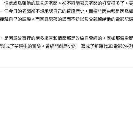
一個處處爲難他的玩具店老闆。卻不料隨著與老闆的打交道多了，
，但今日的老闆卻不想承認自己的這段歷史，而這些因由都是因爲
掩藏自己的輝煌。而因爲男孩的鍥而不捨以及父親留給他的電影記
，是因爲故事裡的諸多場景和情節都是改編自曾經的，就如那電影
O]裡就成了夢境中的驚險。曾經開創歷史的一幕成了新時代3D電影的視