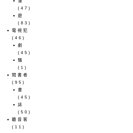
漫
(47)
遊
(83)
電視犯
(46)
劇
(45)
騷
(1)
閱書者
(95)
書
(45)
誌
(50)
聽音客
(11)