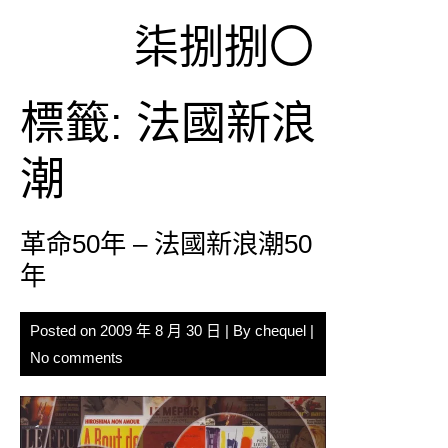
Skip
柒捌捌〇
to
content
標籤:
法國新浪
潮
革命50年 – 法國新浪潮50
年
Posted on
2009 年 8 月 30 日
| By
chequel
|
No comments