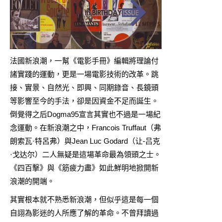
法國新浪潮，一幫《電影手冊》編輯將理論付
諸實踐的運動，更是一場電影技術的改革。跳
接、實景、自然光、即興、同期錄音、長鏡頭
等影響至今的手法，卻是因資金不足而誕生。
倒覺得之后Dogma95宣言其實也不過是一場紀
念運動。在新浪潮之中，Francois Truffaut（弗
朗索瓦·特呂弗）與Jean Luc Godard（让-吕克
·戈达尔）二人無疑是這場革命最為領頭之士。
《四百擊》與《筋疲力盡》如此鮮明地掀開新
浪潮的開端。
其實根本就不熟悉新浪潮，但似乎這是每一個
自詡為影迷的人所應了解的革命。不曾拜讀過