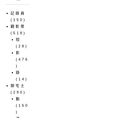
記錄員
(150)
觀影眾
(518)
短
(28)
影
(476
)
錄
(14)
御宅士
(290)
動
(160
)