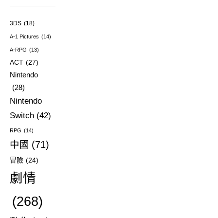
3DS
(18)
A-1 Pictures
(14)
A-RPG
(13)
ACT
(27)
Nintendo
(28)
Nintendo
Switch
(42)
RPG
(14)
中國
(71)
冒險
(24)
劇情
(268)