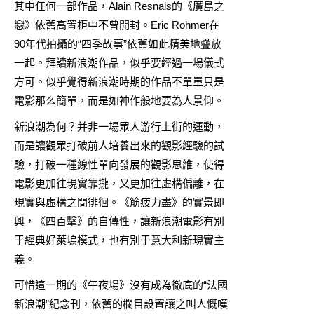
其中任何一部作品，Alain Resnais的《廣島之
戀》依舊高置柜中不曾開封。Eric Rohmer在
90年代拍攝的“四季故事”依舊如此精美地疊放
一起。拜讀新浪潮作品，似乎要經過一場儀式
方可。似乎覺得新浪潮時期的作品不單單只是
電影那么簡單，而是如神作般地要為人景仰。
新浪潮為何？并非一場眾人游行上街的運動，
而是讓觀眾打破前人培養出來的觀影經驗的試
驗，打破一種線性單向發展的觀影思維，使得
電影更加往現實靠攏，又更加往虛構偏離，在
現實與虛構之間徘徊。《筋疲力盡》的實景即
興，《四百擊》的自傳性，讓新浪潮電影有別
于經典好萊塢模式，也有別于意大利新現實主
義。
可惜這一期的《午夜場》沒有成為徹底的“法國
新浪潮”紀念刊，依舊的欄目設置讓之叫人慨嘆