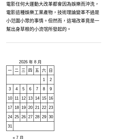
電影任何大運動大改革都會因為娛樂而沖洗，
電影這種娛樂工業產物，技術理論變革不過是
小范圍小眾的事情。但然而，這場改革竟是一
幫出身草根的小流氓所發起的。
2026 年 8 月
一
二
三
四
五
六
日
1
2
3
4
5
6
7
8
9
10
11
12
13
14
15
16
17
18
19
20
21
22
23
24
25
26
27
28
29
30
31
« 7 月