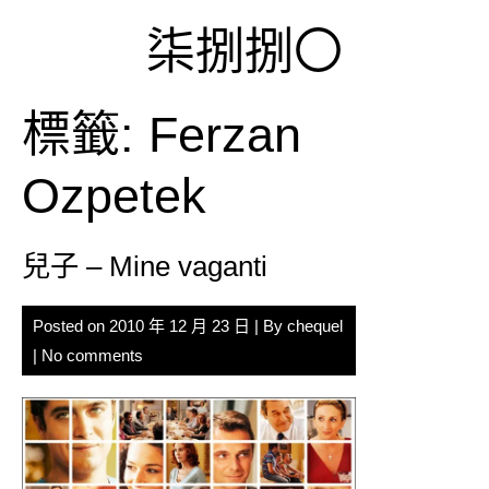
Skip
柒捌捌〇
to
content
標籤:
Ferzan
Ozpetek
兒子 – Mine vaganti
Posted on
2010 年 12 月 23 日
| By
chequel
|
No comments