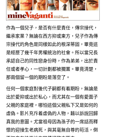
作為一個兒子，是否有什麼責任，傳宗接代，
繼承家業？無論在西方抑或東方，兒子作為傳
宗接代的角色是同樣如此的根深蒂固，畢竟這
是經歷了幾千年男權統治的社會。所以當兄長
承認自己的同性戀身份時，作為弟弟，出於責
任或者孝心，一切計劃都被擱置。畢竟清楚，
那兩個留一個的期盼是落空了。
任何一個家庭對後代子嗣都有着期盼，無論是
出於愛抑或出於私心，而尤其在一個有愛面子
父親的家庭裡，哪怕這個父親私下又是如何的
虛偽。影片充斥着虛偽的人物，藉以訴說回歸
真我的意圖。尤當祖母因為孫子的一席話而釋
懷的迎接生老病死，與其毫無自尊的苟活，倒