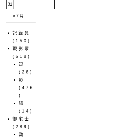
31
« 7 月
記錄員
(150)
觀影眾
(518)
短
(28)
影
(476
)
錄
(14)
御宅士
(289)
動