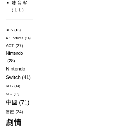
聽音客
(11)
3DS
(18)
A-1 Pictures
(14)
ACT
(27)
Nintendo
(28)
Nintendo
Switch
(41)
RPG
(14)
SLG
(13)
中國
(71)
冒險
(24)
劇情