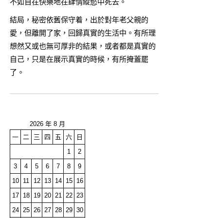
不如自在快樂地在肆情縱慾中死去。
結局，秘密依舊保守着，出於對年老父親的
愛，但離開了家，回歸真實的生活中。有所理
想然又或也無可厚非的結果，或者都是真實的
自己，只是在展示真實的時候，有所掩蓋罷
了。
2026 年 8 月
一
二
三
四
五
六
日
1
2
3
4
5
6
7
8
9
10
11
12
13
14
15
16
17
18
19
20
21
22
23
24
25
26
27
28
29
30