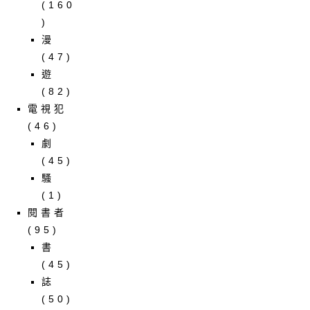
(160
)
漫
(47)
遊
(82)
電視犯
(46)
劇
(45)
騷
(1)
閱書者
(95)
書
(45)
誌
(50)