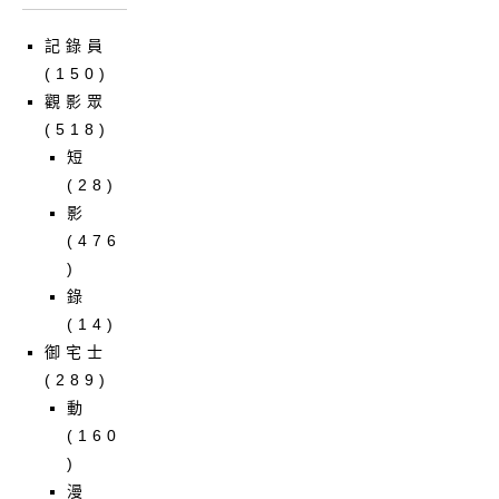
記錄員
(150)
觀影眾
(518)
短
(28)
影
(476
)
錄
(14)
御宅士
(289)
動
(160
)
漫