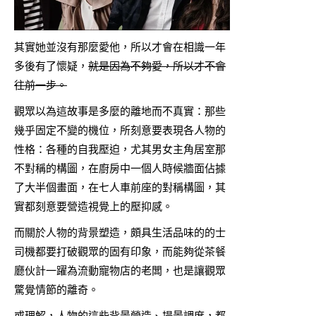
其實她並沒有那麼愛他，所以才會在相識一年
多後有了懷疑，
就是因為不夠愛，所以才不會
往前一步。
觀眾以為這故事是多麼的離地而不真實：那些
幾乎固定不變的機位，所刻意要表現各人物的
性格：各種的自我壓迫，尤其男女主角居室那
不對稱的構圖，在廚房中一個人時候牆面佔據
了大半個畫面，在七人車前座的對稱構圖，其
實都刻意要營造視覺上的壓抑感。
而關於人物的背景塑造，頗具生活品味的的士
司機都要打破觀眾的固有印象，而能夠從茶餐
廳伙計一躍為流動寵物店的老闆，也是讓觀眾
驚覺情節的離奇。
或理解，人物的這些背景營造、場景調度，都