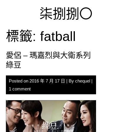
Skip
柒捌捌〇
to
content
標籤:
fatball
愛侶 – 瑪嘉烈與大衛系列
綠豆
Posted on
2016 年 7 月 17 日
| By
chequel
|
1 comment