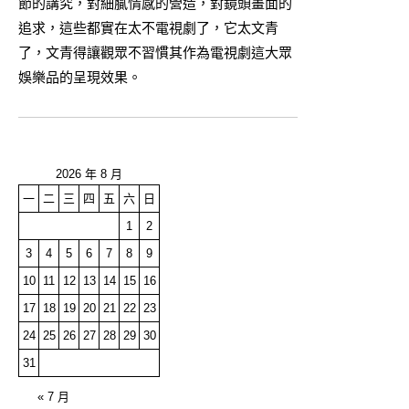
節的講究，對細膩情感的營造，對鏡頭畫面的
追求，這些都實在太不電視劇了，它太文青
了，文青得讓觀眾不習慣其作為電視劇這大眾
娛樂品的呈現效果。
2026 年 8 月
一
二
三
四
五
六
日
1
2
3
4
5
6
7
8
9
10
11
12
13
14
15
16
17
18
19
20
21
22
23
24
25
26
27
28
29
30
31
« 7 月