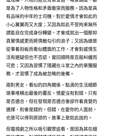
是為了人物性格和矛盾衝突而服務。因為是具
有品味的中年的士司機，對於愛情才會如此的
小心翼翼而又大度；又因為如此不受拘束無所
謂能自在完成身份轉變，才會成就出一個壓抑
真實情感更而將情敵勾引的浪子；又因為總是
從事着刻板而看似體面的工作，才會對感情生
活有遲疑但也不否認，當回頭時是百般糾纏而
可悲；又因為習慣了隱藏在斗室之內的單獨服
務，才習慣了成為被忽略的後備。
兩對男女，看似的四角關係，點滴的生活細節
瑣事堆積出最後的覆反。情愛沒有對錯，只有
是否適合，但在發現是否適合後卻作着貪婪的
選擇，則會是錯的。但錯，在愛你的人面前，
也是可以得到原諒的。故事上是如此說的。
但電視劇之所以吸引觀眾追看，是因為其在細