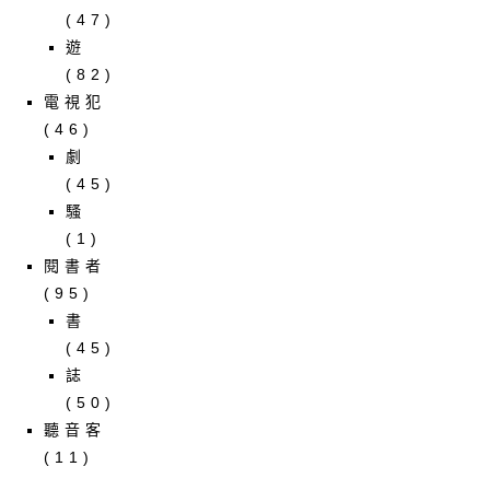
(47)
遊
(82)
電視犯
(46)
劇
(45)
騷
(1)
閱書者
(95)
書
(45)
誌
(50)
聽音客
(11)