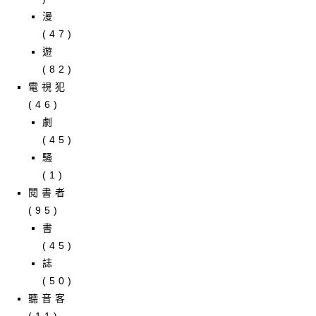
漫
(47)
遊
(82)
電視犯
(46)
劇
(45)
騷
(1)
閱書者
(95)
書
(45)
誌
(50)
聽音客
(11)