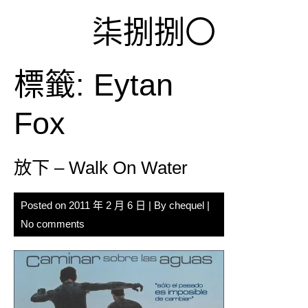
Skip
柒捌捌〇
to
content
標籤:
Eytan
Fox
放下 – Walk On Water
Posted on
2011 年 2 月 6 日
| By
chequel
|
No comments