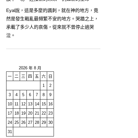
Eyal說，這是多麼的諷刺，就在神的地方，竟
然是發生戰亂最頻繁不安的地方。哭牆之上，
承載了多少人的哀傷，從來就不曾停止過哭
泣。
2026 年 8 月
一
二
三
四
五
六
日
1
2
3
4
5
6
7
8
9
10
11
12
13
14
15
16
17
18
19
20
21
22
23
24
25
26
27
28
29
30
31