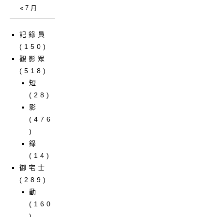
« 7 月
記錄員
(150)
觀影眾
(518)
短
(28)
影
(476
)
錄
(14)
御宅士
(289)
動
(160
)