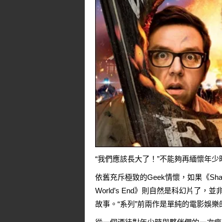
“我們應該長大了！”不能夠再緬懷年
依舊充斥極致的Geek情懷，如果《Shawn
World’s End》則自然是科幻片
故事。“系列”前兩作是單純的電影娛