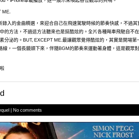
od、iPhone車載播放，逐一展示來喚起各位觀眾的共鳴。
ME.
od所錄入的金曲精選，來迎合自己在飛速駕駛時候的節奏快感，不過其
中的方法，不過這方法聽來也是挺酷炫的。全片各種飚車飛馳自不
泌的。BUT, EXCEPT ME.最讓觀眾覺得酷炫的，其實是開場第
行路線，一個長鏡頭下來，伴隨BGM的節奏來運動著身體，這是觀眾
啦
nd
equel
|
No comments