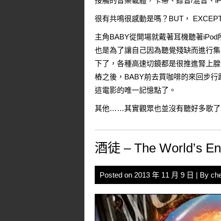
接觸的音樂載體，卡帶、錄音/混音、iP
很有共鳴很感動是嗎？BUT， EXCEPT 
主角BABY從開場就戴著耳機聽著iP
也是為了讓自己因為聽覺殘缺而進行集
下了，各種高速切鏡都是很推進腎上腺素分
樁之後，BABY前去買咖啡的來回步
這電影的唯一記憶點了。
其他……其實觀眾也並沒有聽好多歌了
酒徒 – The World’s E
Posted on
2013 年 11 月 9 日
| By
ch