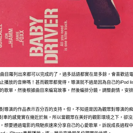
的曲目羅列出來都可以完成的了，過多話語都實在是多餘，會喜歡這
放的音樂嗎！甚而觀眾都覺得，導演就不過是因為自己的iPod lis
的歌單，然後根據曲目來編寫故事，然後編排分鏡，調整劇情，安
對導演的作品表示百分百的支持。但，不知道是因為觀眾對導演的
是對車的感覺實在幾近於無，所以當觀眾在美好的觀影環境之下，卻沒
，想要通過電影的飛馳疾速來分享自己的心愛歌單，訴說成長過程