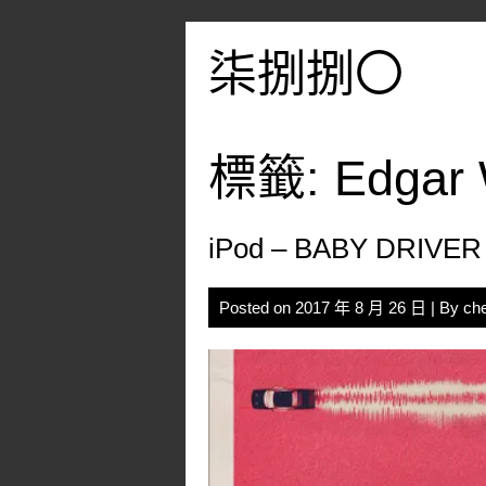
Skip
to
柒捌捌〇
content
標籤:
Edgar 
iPod – BABY DRIVER
Posted on
2017 年 8 月 26 日
| By
ch