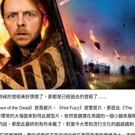
少時候的曾經美好情懷了，那都是已經過去的曾經了……
 of the Dead》是喪屍片，《Hot Fuzz》是警匪片，那麼此《The
了，並非慣常的大場面來對待此類型片，依然是選擇在英國的一個小鎮來展
樂的話，那麼此最終則有所承載了，對當今大眾和流行文化的戲謔諷刺