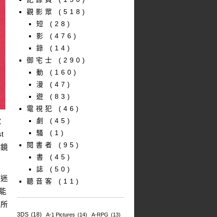
觀影眾
(518)
短
(28)
影
(476)
錄
(14)
御宅士
(290)
動
(160)
漫
(47)
遊
(83)
電視犯
(46)
電
劇
(45)
騷
(1)
t
閱書者
(95)
排鏡
書
(45)
誌
(50)
痴迷
聽音客
(11)
能
中所
3DS
(18)
A-1 Pictures
(14)
A-RPG
(13)