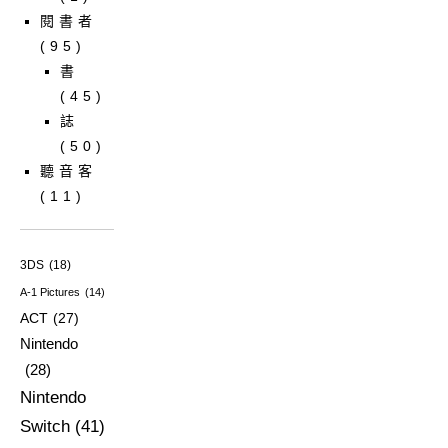
閱書者
(95)
書
(45)
誌
(50)
聽音客
(11)
3DS
(18)
A-1 Pictures
(14)
ACT
(27)
Nintendo
(28)
Nintendo
Switch
(41)