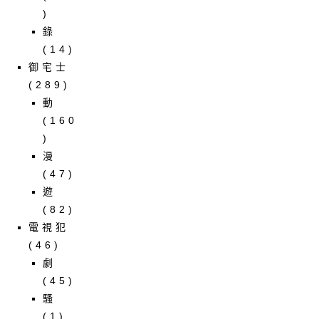
)
錄
(14)
御宅士
(289)
動
(160
)
漫
(47)
遊
(82)
電視犯
(46)
劇
(45)
騷
(1)