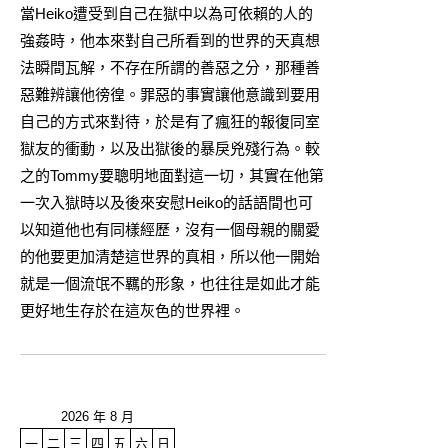
當Heiko遭受到自己在獄中以為可依賴的人的
強姦時，他本來對自己所看到的世界的天真想
法瞬間瓦解，不存在所謂的善惡之分，那種善
惡難辨讓他徬徨。罪惡的事實讓他意識到要用
自己的方式來對待，於是有了瘋狂的報復同室
獄友的衝動，以及出獄後的暴戾兇殘行為。較
之的Tommy要聰明地面對這一切，其實在他第
一次入獄時以及後來安慰Heiko的話語間也可
以知道他也有同樣經歷，沒有一個母親的關愛
的他要更加清楚這世界的真相，所以他一開始
就是一個流氓不羈的形象，也往往是如此才能
更好地生存於在這灰色的世界裡。
2026 年 8 月
一
二
三
四
五
六
日