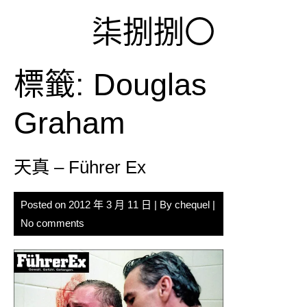
Skip
柒捌捌〇
to
content
標籤:
Douglas
Graham
天真 – Führer Ex
Posted on
2012 年 3 月 11 日
| By
chequel
|
No comments