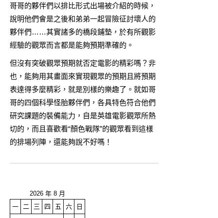
哥哥的夥伴們以排比形式出場被介紹的時候，
說明他們會是之後和弟弟一起冒險征討壞人的
夥伴們……其實諸多的橋段鋪墊，於有所觀影
經驗的觀眾而言都是能夠預期準確的。
但沒有突破觀眾預期就否定電影的精彩嗎？非
也，能夠用其畫面來實現觀眾的預期且將預期
表達得多麼精彩，就是別樣的樂趣了。就如哥
哥的四個科學怪胎夥伴們，各具特色符合他們
研究課題的裝備能力，自是英雄電影觀眾所熱
切的，而且喜歡看“顏色戰隊”的觀眾看到這樣
的排場列陣，還能夠說不好嗎！
2026 年 8 月
一
二
三
四
五
六
日