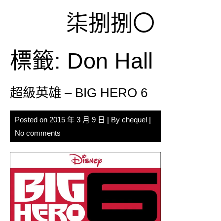
Skip
柒捌捌〇
to
content
標籤:
Don Hall
超級英雄 – BIG HERO 6
Posted on
2015 年 3 月 9 日
| By
chequel
|
No comments