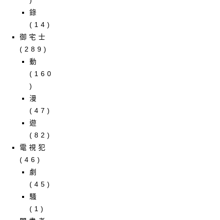
錄
(14)
御宅士
(289)
動
(160
)
漫
(47)
遊
(82)
電視犯
(46)
劇
(45)
騷
(1)