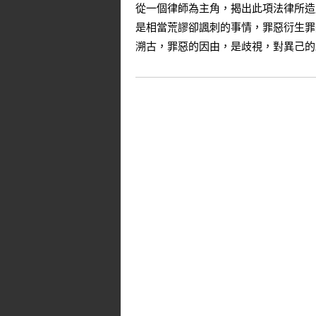
從一個律師為主角，揭出此項法律所造
是相當荒謬卻諷刺的事情，罪惡衍生罪
溯古，罪惡的因由，是歧視，對異己的