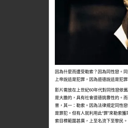
因為什麼而遭受勒索？因為同性戀。同
上帝說這是犯罪，因為道德說這是犯罪
影片需放在上世紀60年代對同性戀依舊
是大膽的，具有社會道德挑釁性的。而
害，其一：勒索。因為法律規定同性戀
是罪犯。但有人就利用此“罪”來勒索
索目標範圍甚廣，上至名流下至黎民。