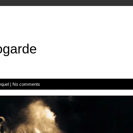
ogarde
equel
|
No comments