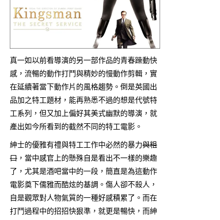
真一如以前看導演的另一部作品的青春躁動快
感，流暢的動作打鬥與精妙的慢動作剪輯，實
在延續著當下動作片的風格趨勢。倒是英國出
品加之特工題材，能再熟悉不過的想是代號特
工系列，但又加上偏好其美式幽默的導演，就
產出如今所看到的截然不同的特工電影。
紳士的優雅有禮與特工工作中必然的暴力
與粗
口
，當中感官上的懸殊自是看出不一樣的樂趣
了，尤其是酒吧當中的一段，簡直是為這動作
電影奠下儒雅而酷炫的基調。傷人卻不殺人，
自是觀眾對人物氣質的一種好感積累了。而在
打鬥過程中的招招快狠準，就更是暢快，而紳