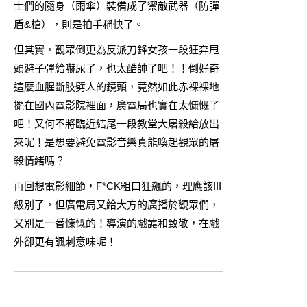
士們的隨身（雨傘）裝備成了禦敵武器（防彈
盾&槍），則是拍手稱快了。
但其實，觀眾倒更為反派刀鋒女孩一段狂奔甩
頭避子彈給嚇尿了，也太酷帥了吧！！倒好奇
這麼血腥斷肢劈人的鏡頭，竟然如此赤裸裸地
擺在國內電影院裡面，廣電局也實在太慷慨了
吧！又何不將臨近結尾一段教堂大屠殺給放出
來呢！是想要避免電影音樂真能喚起觀眾的屠
殺情緒嗎？
再回想電影細節，F*CK粗口狂飆的，理應該III
級別了，但廣電局又給大方的廣播於觀眾們，
又別是一番慷慨的！導演的戲謔和致敬，在戲
外卻更有諷刺意味呢！