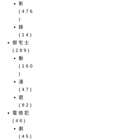
影
(476
)
錄
(14)
御宅士
(289)
動
(160
)
漫
(47)
遊
(82)
電視犯
(46)
劇
(45)