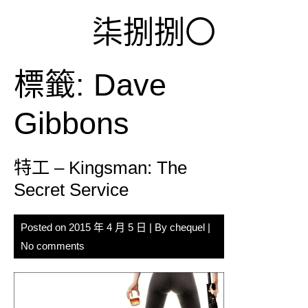
Skip
柒捌捌〇
to
content
標籤:
Dave
Gibbons
特工 – Kingsman: The
Secret Service
Posted on
2015 年 4 月 5 日
| By
chequel
|
No comments