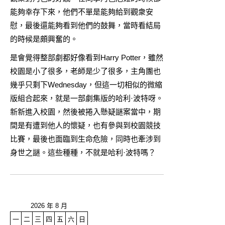
能夠幸存下來，他們不單是能夠給到觀衆安
慰，最後還能夠看到他們的鼓舞，當時看結局
的時候是頗興奮的。
是會覺得整部劇都好像看到Harry Potter，雖然
校園是小了很多，老師是少了很多，主角團也
幾乎只剩下Wednesday，但這一切相似的微縮
版組合起來，就是一部劇集版的哈利·波特呀。
新新進入校園，然後被捲入懸疑謎案當中，期
間是有遭到他人的懷疑，也有參與到校園競技
比賽，最後也面臨到生命危險，同時也牽涉到
身世之謎。這些種種，不就是哈利·波特嗎？
2026 年 8 月
一
二
三
四
五
六
日