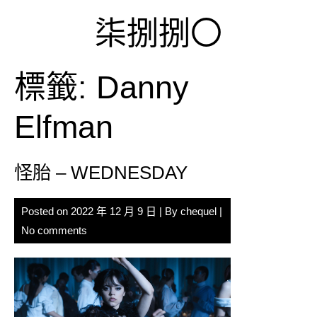
Skip
柒捌捌〇
to
content
標籤:
Danny
Elfman
怪胎 – WEDNESDAY
Posted on
2022 年 12 月 9 日
| By
chequel
|
No comments