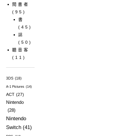
閱書者
(95)
書
(45)
誌
(50)
聽音客
(11)
3DS
(18)
A-1 Pictures
(14)
ACT
(27)
Nintendo
(28)
Nintendo
Switch
(41)