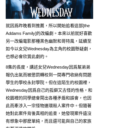
就因爲昨晚看到
推薦
，所以開始追看這部[the
Addams Family]的改編劇。本來以前就好喜歡
另一改編
電影
那種黑色幽默和哥特風，延續至
如今以女兒Wednesday為主角的校園懸疑劇，
也想必會欣賞此劇的。
8集的長度，講述女兒Wednesday因爲幫弟弟
報仇出氣而被懲罰轉校到一間專門收納有問題
學生的學校永封學院。但在這陌生的校園裡，
Wednesday因爲自己的孤僻又古怪的性格，和
校園裡的同學總會鬧出各種矛盾和誤會，也因
此而牽涉入一宗怪物連環殺人案件中。但隨著
她對此案件背後真相的追查，她發現案件遠沒
有想象中那麽單純，而且還可能與自己的家族