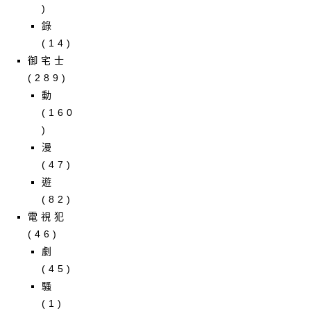
)
錄
(14)
御宅士
(289)
動
(160
)
漫
(47)
遊
(82)
電視犯
(46)
劇
(45)
騷
(1)