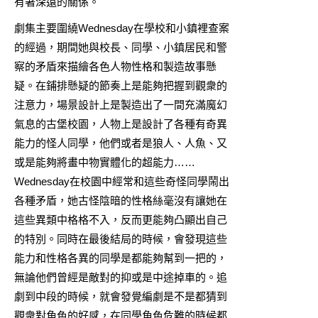
有著深遠的關係。
劇集主要圍繞Wednesday在學校和小鎮裡查案
的經過，期間她與校長、同學、小鎮居民和警
察的矛盾來描繪各色人物性格和製造故事懸
疑。在鋪排懸疑的節奏上是能夠把握到觀衆的
注意力，場景設計上是製造出了一間充滿魔幻
氣息的古堡校園，人物上是設計了各種有奇異
能力的怪人同學，他們或者是狼人、人魚、又
或是能夠將畫中物實體化的超能力……
Wednesday在校園中經常和這些奇怪同學鬧出
各種矛盾，她古怪陰暗的性格絲毫沒有讓她在
這些異類中格格不入，反而更能夠凸顯出自己
的特別。同時在最後結局的時候，會發現這些
能力和性格各異的同學是都能夠幫到一把的，
無論他們曾經是敵對的抑或是中途掉車的。追
劇到中段的時候，就會發覺編劇是不是都猜到
觀衆對角色的好感，在同學角色危難的時候都