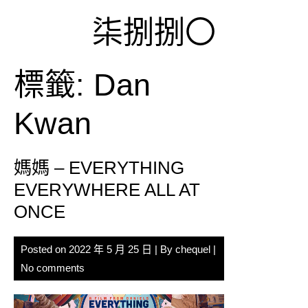
Skip
柒捌捌〇
to
content
標籤:
Dan
Kwan
媽媽 – EVERYTHING
EVERYWHERE ALL AT
ONCE
Posted on
2022 年 5 月 25 日
| By
chequel
|
No comments