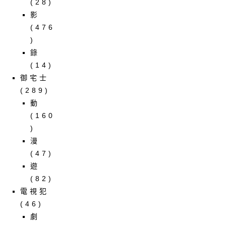
(28)
影
(476
)
錄
(14)
御宅士
(289)
動
(160
)
漫
(47)
遊
(82)
電視犯
(46)
劇