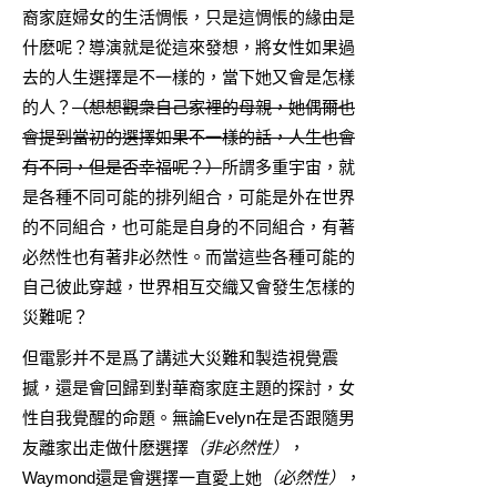
裔家庭婦女的生活惆悵，只是這惆悵的緣由是
什麽呢？導演就是從這來發想，將女性如果過
去的人生選擇是不一樣的，當下她又會是怎樣
的人？
（想想觀衆自己家裡的母親，她偶爾也
會提到當初的選擇如果不一樣的話，人生也會
有不同，但是否幸福呢？）
所謂多重宇宙，就
是各種不同可能的排列組合，可能是外在世界
的不同組合，也可能是自身的不同組合，有著
必然性也有著非必然性。而當這些各種可能的
自己彼此穿越，世界相互交織又會發生怎樣的
災難呢？
但電影并不是爲了講述大災難和製造視覺震
撼，還是會回歸到對華裔家庭主題的探討，女
性自我覺醒的命題。無論Evelyn在是否跟隨男
友離家出走做什麽選擇
（非必然性）
，
Waymond還是會選擇一直愛上她
（必然性）
，