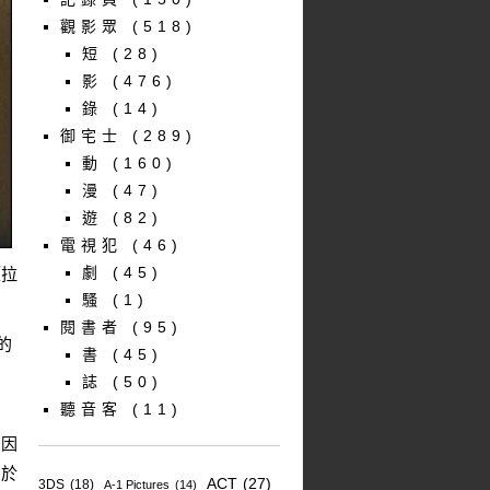
觀影眾
(518)
短
(28)
影
(476)
錄
(14)
御宅士
(289)
動
(160)
漫
(47)
遊
(82)
電視犯
(46)
劇
(45)
《拉
騷
(1)
閱書者
(95)
的
書
(45)
，
誌
(50)
聽音客
(11)
。因
姻於
ACT
(27)
3DS
(18)
A-1 Pictures
(14)