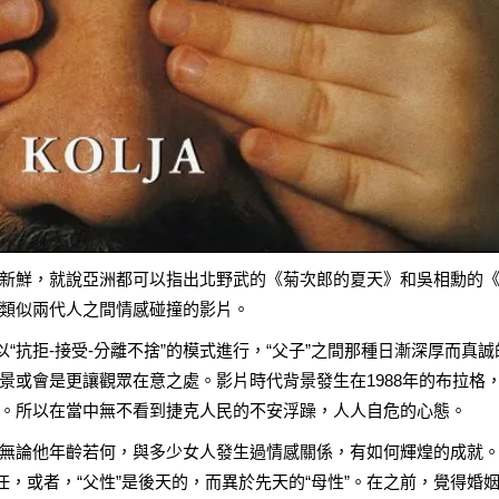
新鮮，就說亞洲都可以指出北野武的《菊次郎的夏天》和吳相勳的
類似兩代人之間情感碰撞的影片。
以“抗拒-接受-分離不捨”的模式進行，“父子”之間那種日漸深厚而真誠
景或會是更讓觀眾在意之處。影片時代背景發生在1988年的布拉格
。所以在當中無不看到捷克人民的不安浮躁，人人自危的心態。
無論他年齡若何，與多少女人發生過情感關係，有如何輝煌的成就
任，或者，“父性”是後天的，而異於先天的“母性”。在之前，覺得婚