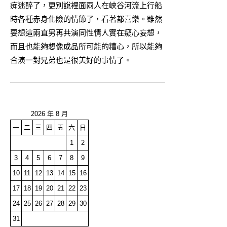
痴迷醉了，更別說裡面兩人在峽谷河流上行船
時各種赤身化險的情節了，看著都喜樂。雖然
要想這兩直男再共演同性情人實在癡心妄想，
而且也能夠想像成品所可能的糟心，所以能夠
合演一對兄弟也是很美好的事情了。
2026 年 8 月
一
二
三
四
五
六
日
1
2
3
4
5
6
7
8
9
10
11
12
13
14
15
16
17
18
19
20
21
22
23
24
25
26
27
28
29
30
31