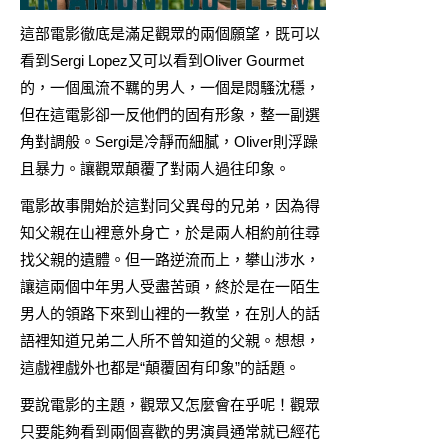
這部電影徹底是滿足觀眾的兩個願望，既可以
看到Sergi Lopez又可以看到Oliver Gourmet
的，一個風流不羈的男人，一個是悶騷沈穩，
但在這電影卻一反他們的固有形象，整一副選
角對調般。Sergi是冷靜而細膩，Oliver則浮躁
且暴力。讓觀眾顛覆了對兩人過往印象。
電影故事開始於這對同父異母的兄弟，因為得
知父親在山裡意外身亡，於是兩人相約前往尋
找父親的遺體。但一路逆流而上，攀山涉水，
讓這兩個中年男人受盡苦頭，終於是在一陌生
男人的領路下來到山裡的一教堂，在別人的話
語裡知道兄弟二人所不曾知道的父親。想想，
這戲裡戲外也都是“顛覆固有印象”的話題。
要說電影的主題，觀眾又怎麼會在乎呢！觀眾
只要能夠看到兩個喜歡的男演員通常就已經花