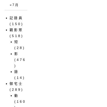
« 7 月
記錄員
(150)
觀影眾
(518)
短
(28)
影
(476
)
錄
(14)
御宅士
(289)
動
(160