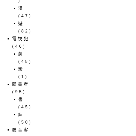
)
漫
(47)
遊
(82)
電視犯
(46)
劇
(45)
騷
(1)
閱書者
(95)
書
(45)
誌
(50)
聽音客