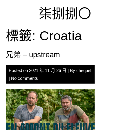
Skip
柒捌捌〇
to
content
標籤:
Croatia
兄弟 – upstream
Posted on
2021 年 11 月 26 日
| By
chequel
|
No comments