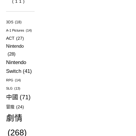
(11)
3DS
(18)
A-1 Pictures
(14)
ACT
(27)
Nintendo
(28)
Nintendo
Switch
(41)
RPG
(14)
SLG
(13)
中國
(71)
冒險
(24)
劇情
(268)