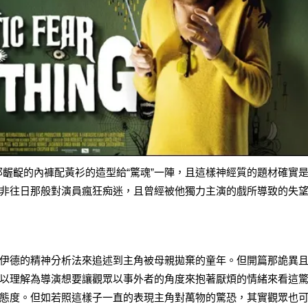
gg那齷齪的內褲配黃衫的造型給“驚魂”一陣，且這樣神經質的題材確實
非往日那般對演員瘋狂痴迷，且曾經被他獨力主演的戲所導致的失
伊德的精神分析法來追述到主角被母親拋棄的童年。但開篇那詭異
以理解為導演想要讓觀眾以事外者的角度來抱著厭煩的情緒來看這
態度。但如若照這樣子一直的表現主角對萬物的驚恐，其實觀眾也