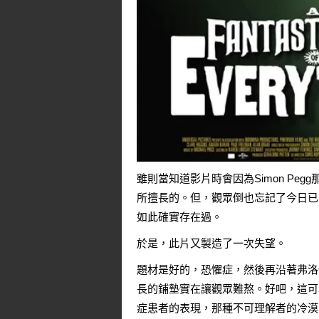
雖則當知道影片時會因為Simon Pe
所擅長的。但，觀眾倒也忘記了今日已
如此確實存在過。
於是，此片又製造了一次失望。
題材是好的，恐懼症，然後再沿著弗洛
長的鋪墊實在讓觀眾難熬。好吧，這可
症患者的表現，那種不可理解者的冷漠