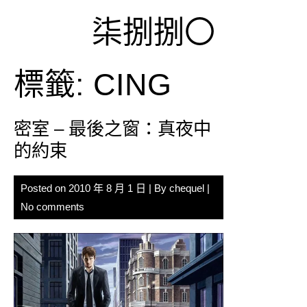
Skip
柒捌捌〇
to
content
標籤:
CING
密室 – 最後之窗：真夜中
的約束
Posted on
2010 年 8 月 1 日
| By
chequel
|
No comments