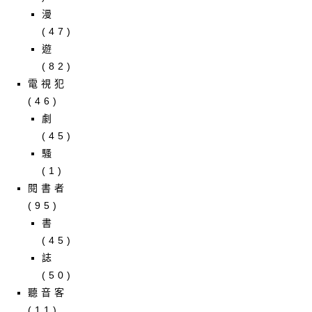
漫
(47)
遊
(82)
電視犯
(46)
劇
(45)
騷
(1)
閱書者
(95)
書
(45)
誌
(50)
聽音客
(11)