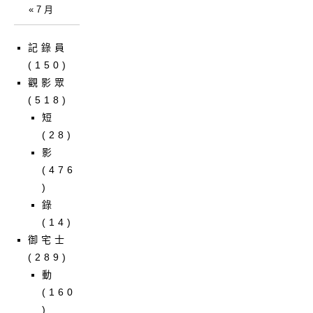
« 7 月
記錄員
(150)
觀影眾
(518)
短
(28)
影
(476
)
錄
(14)
御宅士
(289)
動
(160
)