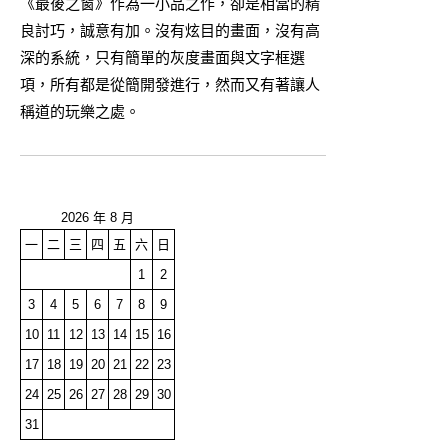
《最後之窗》作為一小品之作，卻是相當的精
良討巧，誠意有加。沒有炫目的畫面，沒有高
深的系統，只有簡單的灰度畫面與文字框選
項，所有都是從簡開發進行，然而又有著讓人
稱道的玩樂之處。
2026 年 8 月
一
二
三
四
五
六
日
1
2
3
4
5
6
7
8
9
10
11
12
13
14
15
16
17
18
19
20
21
22
23
24
25
26
27
28
29
30
31