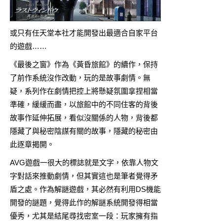
或只有任天堂本社才能開發出最適合自家平台
的遊戲……
《最後之窗》作為《黃昏旅館》的續作，保持
了前作系統沒作改動，玩的是故事劇情。無
疑，系列作在劇情把控上將懸疑氛圍拿捏相當
準確，緩緩而盡，以旅館中的不同住客的背後
故事作延伸拓展，看似沒關係的人物，背後都
隱藏了與秘密陰謀有關的故事，隱藏的秘密由
此逐章揭開。
AVG遊戲一很大的標誌就是文字，依靠人物文
字對話來推動劇情，但其實這也是筆者覺得矛
盾之處。作為解謎遊戲，其必然有利用DS機能
開發的謎題，覺得此作的解謎系統開發得相當
優秀，尤其是結尾尋找密室一段：玩家擁有指