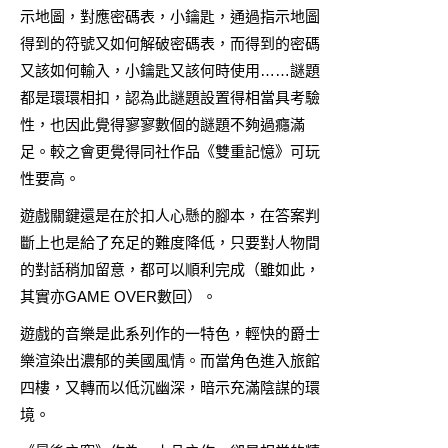
示地圖，對應密碼表，小鑰匙，通過指示地圖
得到的符號又如何解破密碼表，而得到的密碼
又該如何輸入，小鑰匙又該何時使用……謎題
都是環環相扣，認為此謎題設置得相當具考驗
性，也因此覺得寥寥數個的謎題不夠過癮滿
足。較之會更覺得同社作品《雙重記憶》可玩
性要高。
遊戲關鍵還是在於扣人心懸的腳本，在答案判
斷上也是給了充足的難度降低，只要對人物間
的對話稍加留意，都可以順利完成（雖如此，
其實亦GAME OVER數回）。
遊戲的音樂是此系列作的一特色，輕快的爵士
樂渲染出濃郁的美國風情。而當角色進入旅館
四樓，又轉而以低沉幽深，暗示充滿陰謀的環
境。