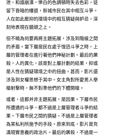
泄，和諧崩潰，慘白的色調頓時失去色彩，徒
留下昏暗的樓道，新城市民在其中相互斗爭。
人在如此壓抑的環境中的相互猜疑與妒忌，深
刻地表現在鏡頭之上。
但不曉為何要再將主題拓展，涉及到階級之間
的矛盾。當下層居民在處于惶恐斗爭之時，上
層的管理者在進行著他們神秘計劃。最后的屠
殺，人的異化，該是對上層計劃的結果，抑或
是人性在猜疑環境之中的扭曲。甚而，影片還
涉及到女權思想于其中。女主角對所愛男人舉
槍射擊時，無不對準他們的下體開槍。
或者，這都并非主題拓展，是因果。下層市民
所遭遇的斗爭，都不過是上層管理者斗爭的結
果。下層市民之間的猜疑，不過是上層管理者
為某私利所施予的手段。原來到底，影片是充
滿現實意義的政治片。最后的屠殺，不過是一