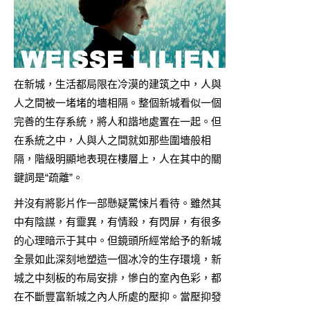
在新城，生活都局限在冷漠的建筑之中，人與
人之間被一堵堵的墻相隔。整個新城看似一個
完善的生存系統，將人和諧地處置在一起。但
在系統之中，人與人之間就如那些圍墻般相
隔，階級明顯地表現在樓層上，人在其中的關
鍵詞是“疏離”。
并沒有將影片作一部懸疑驚悚片看待。雖然其
中有陰謀，有靈異，有情殺，有閃屏，有很多
的心理暗示于其中。但鏡頭所經常給予的新城
全景如此深刻地塑造一個冰冷的生存環境，新
城之中刻板的布局安排，慘白的室內色彩，都
在不斷豐富新城之內人所處的壓抑。當壓抑發