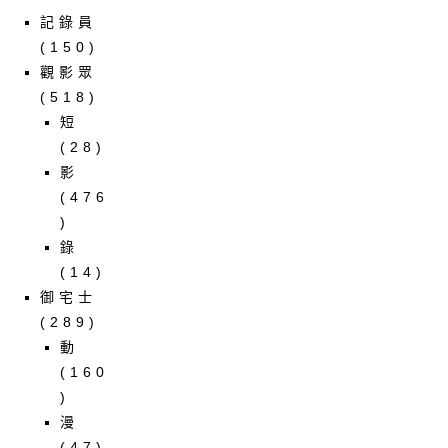
記錄員
(150)
觀影眾
(518)
短
(28)
影
(476
)
錄
(14)
御宅士
(289)
動
(160
)
漫
(47)