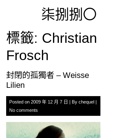
Skip
柒捌捌〇
to
content
標籤:
Christian
Frosch
封閉的孤獨者 – Weisse
Lilien
Posted on
2009 年 12 月 7 日
| By
chequel
|
No comments