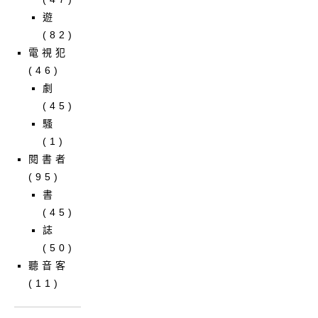
遊
(82)
電視犯
(46)
劇
(45)
騷
(1)
閱書者
(95)
書
(45)
誌
(50)
聽音客
(11)