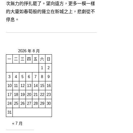
次無力的掙扎罷了。望向遠方，更多一模一樣
的大廈如春筍般的聳立在新城之上，悲劇從不
停息。
2026 年 8 月
一
二
三
四
五
六
日
1
2
3
4
5
6
7
8
9
10
11
12
13
14
15
16
17
18
19
20
21
22
23
24
25
26
27
28
29
30
31
« 7 月