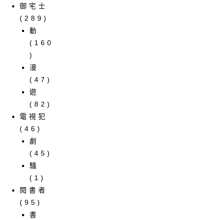
御宅士
(289)
動
(160
)
漫
(47)
遊
(82)
電視犯
(46)
劇
(45)
騷
(1)
閱書者
(95)
書