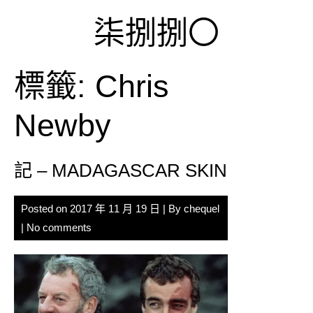
Skip
柒捌捌〇
to
content
標籤:
Chris
Newby
記 – MADAGASCAR SKIN
Posted on
2017 年 11 月 19 日
| By
chequel
|
No comments