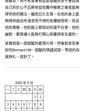
是觀眾，何不希望會有這麼個健壯男子會因為
自己的於心不忍將他從危難中解救之後就能夠
得到他的關注，繼而日久生情，在他的身上能
夠得到過去所渴求而不得的各種愉悅呢。而且
他的勇敢、他對臉上那斑記的毫不在意、他的
幽默，都是讓人能夠打開心房獲得安全感的。
其實就是一部甜膩的愛情片呀，然後就享受美
好的Bernard Hill，甜膩的情感試探，彆扭的自
我掙扎，就好了。
2026 年 8 月
一
二
三
四
五
六
日
1
2
3
4
5
6
7
8
9