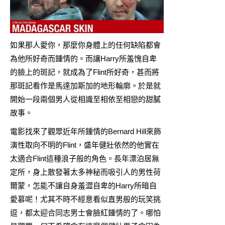
如果那人愛你，那麼你身體上的任何缺陷都會
為他所好奇而鍾情的。而讓Harry所羞愧自卑
的臉上的斑記，就成為了Flint所好奇，甚而將
那斑記看作是馬達加斯加的地形輪廓。於是就
開始一段兩個男人從相識至相依至相戀的甜膩
故事。
電影找來了觀眾近年所鍾情的Bernard Hill來飾
演性取向不明的Flint，盛年健壯依然的他實在
太適合Flint這種浪子般的角色。長年漂泊居無
定所，身上散發著太多神秘而吸引人的男性荷
爾蒙，怎能不讓自身羞澀自卑的Harry所暗自
愛慕呢！尤其不時不經意看似直男般的玩笑挑
逗，都太迎合同志男士會臉紅鍾情的了。哪怕