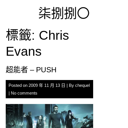
Skip
柒捌捌〇
to
content
標籤:
Chris
Evans
超能者 – PUSH
Posted on
2009 年 11 月 13 日
| By
chequel
|
No comments