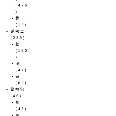
(476
)
錄
(14)
御宅士
(289)
動
(160
)
漫
(47)
遊
(82)
電視犯
(46)
劇
(45)
騷