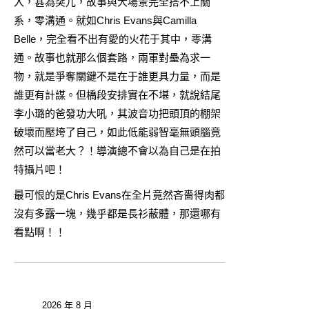
入，甚為突兀，故事與大場景完全搭不上關
系，零溝通。就如Chris Evans與Camilla
Belle，完全看不出有愛的火花于其中，零溝
通。故事也就那么個套路，兩軍對壘為求一
物，就是爭奪關鍵不是在于誰更具力量，而是
誰更有計謀。但橋段安排實在不堪，就說結尾
李小璐的爸發功大吼，其波音功把頭頂的棚架
破壞而壓垮了自己，如此低能弱智毫無頭腦竟
然可以當老大？！導演總不會以為自己是在拍
特攝片吧！
最可恨的是Chris Evans在全片竟然吝嗇得肉都
沒有多露一塊，幾乎都是長衫蔽體，那還哪有
看點啊！！
2026 年 8 月