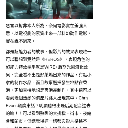
惡言以對非本人所為，奈何電影實在差強人
意，以電視劇的素質出來一部科幻動作電影，
實在說不過來。
都是超能力者的故事，但影片的效果表現唯一
可以聯想到竟然是《HEROS》，表現角色的
超能力特效幾乎就是WIRE+后期光圈液化效
果，完全看不出是好萊塢出來的作品，有點小
家的制作水品。而且故事選擇發生地點在香
港，更加直接地想是否港產制作，其中還可以
看到幾個熟悉的港產片路人出現其中。Chris
Evans飆廣東話？明顯聽得出是后期配音進去
的嘛！！可以看到熟悉的大排檔、街市、夜總
會和鬧市，但總覺得這一切都與影片格格不