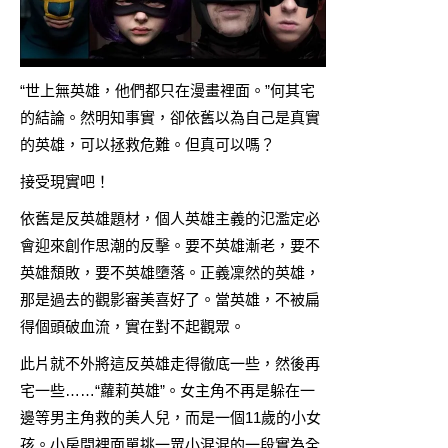
“世上無英雄，他們都只在漫畫裡面。”何其宅
的結論。然明知事實，卻依舊以為自己是真實
的英雄，可以拯救危難。但真可以嗎？
接受現實吧！
依舊是反英雄題材，個人英雄主義的氾濫定必
會迎來創作思潮的反擊。要不英雄漸老，要不
英雄頹敗，要不英雄墮落。正義凜然的英雄，
那是過去的觀影審美喜好了。當英雄，不被扁
得個頭破血流，實在對不起觀眾。
此片就不外將這反英雄走得徹底一些，然後再
宅一些……“蘿莉英雄”。女主角不再是躲在一
邊等男主角救的美人兒，而是一個11歲的小女
孩。小房間裡面單挑一眾小混混的一段實為全