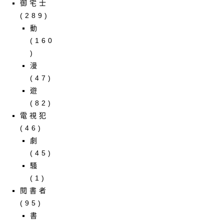
御宅士
(289)
動
(160
)
漫
(47)
遊
(82)
電視犯
(46)
劇
(45)
騷
(1)
閱書者
(95)
書