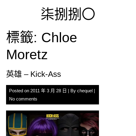
Skip
柒捌捌〇
to
content
標籤:
Chloe
Moretz
英雄 – Kick-Ass
Posted on
2011 年 3 月 28 日
| By
chequel
|
No comments