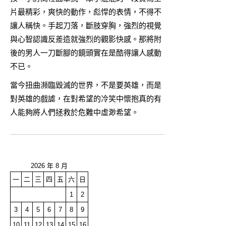
片最精彩，爽快的動作，彪悍的表情，不得不
讓人稱快。手起刀落，斷肢穿胸，強烈的視覺
與心智認識反差造就強烈的觀影快感。那將附
後的男人一刀斷腳的鏡頭實在是酷得讓人感動
不已。
當今扭曲瀕臨毀滅的世界，不是要英雄，而是
對英雄的戲謔，在對希望的冷笑中懷抱真的有
人能夠將人們拯救於危難中虛渺希望。
2026 年 8 月
一
二
三
四
五
六
日
1
2
3
4
5
6
7
8
9
10
11
12
13
14
15
16