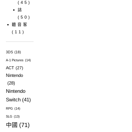
(45)
誌
(50)
聽音客
(11)
3DS
(18)
A-1 Pictures
(14)
ACT
(27)
Nintendo
(28)
Nintendo
Switch
(41)
RPG
(14)
SLG
(13)
中國
(71)