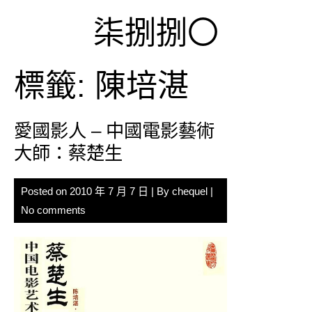
Skip
柒捌捌〇
to
content
標籤:
陳培湛
愛國影人 – 中國電影藝術
大師：蔡楚生
Posted on
2010 年 7 月 7 日
| By
chequel
|
No comments