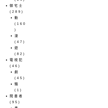
御宅士
(289)
動
(160
)
漫
(47)
遊
(82)
電視犯
(46)
劇
(45)
騷
(1)
閱書者
(95)