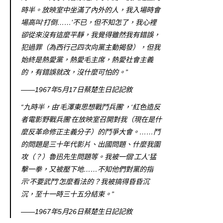
時半。放映室中坐滿了內外的人，我入場時會
場高叫‘打倒……’不已，但不知怎了，我心裡
卻從來沒有這麼平靜，我覺得雖然我有錯誤，
犯過罪（為西行己四次向黨主動揭發），但我
始終是熱愛黨，熱愛毛主席，熱愛社會主義
的，有錯誤就改，沒什麼可怕的。”
——1967年5月17日蔡楚生日記記敘
“九時半，由‘毛澤東思想戰鬥兵團’，‘紅色造反
者電影野戰兵團’在放映室召開對我（現在是什
麼反革命修正主義分子）的鬥爭大會。……鬥
的問題是三十年代影片、出國問題、什麼我圍
攻（？）魯迅先生問題等。我被一個‘工人’猛
擊一拳，又被壓下地……不知他們對黨的指
示‘不要武鬥’怎麼看法的？我被搞得昏昏沉
沉，至十一時三十五分結束。”
——1967年5月26日蔡楚生日記記敘