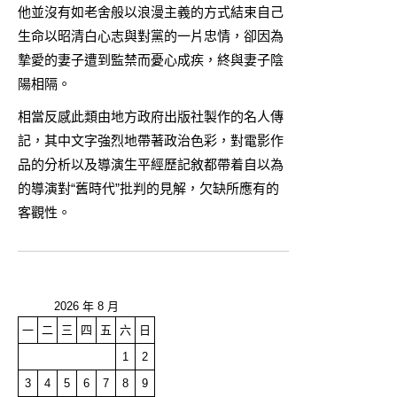
他並沒有如老舍般以浪漫主義的方式結束自己
生命以昭清白心志與對黨的一片忠情，卻因為
摯愛的妻子遭到監禁而憂心成疾，終與妻子陰
陽相隔。
相當反感此類由地方政府出版社製作的名人傳
記，其中文字強烈地帶著政治色彩，對電影作
品的分析以及導演生平經歷記敘都帶着自以為
的導演對“舊時代”批判的見解，欠缺所應有的
客觀性。
2026 年 8 月
一
二
三
四
五
六
日
1
2
3
4
5
6
7
8
9