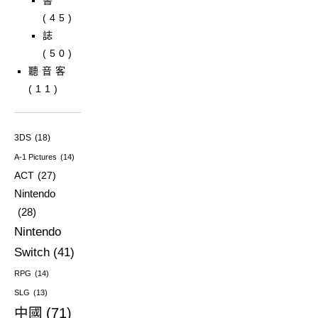
書
(45)
誌
(50)
聽音客
(11)
3DS
(18)
A-1 Pictures
(14)
ACT
(27)
Nintendo
(28)
Nintendo
Switch
(41)
RPG
(14)
SLG
(13)
中國
(71)