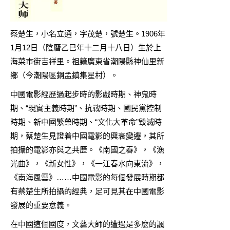
蔡楚生，小名立通，字茂楚，號楚生。1906年
1月12日（陰曆乙巳年十二月十八日）生於上
海菜市街吉祥里。祖籍廣東省潮陽縣神仙里新
鄉（今潮陽區銅孟鎮集星村）。
中國電影經歷過起步時的影戲時期、神鬼時
期、“現實主義時期”、抗戰時期、國民黨控制
時期、新中國繁榮時期、“文化大革命”毀滅時
期，蔡楚生見證着中國電影的興衰變遷，其所
拍攝的電影亦與之共歷。《南國之春》，《漁
光曲》，《新女性》，《一江春水向東流》，
《南海風雲》……中國電影的每個發展時期都
有蔡楚生所拍攝的經典，足可見其在中國電影
發展的重要意義。
在中國這個國度，文藝大師的遭遇是多麼的諷