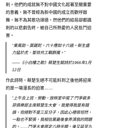
刺。他們的成就無不對中國文化起著至關重要
的意義，無不曾經為新中國的成立而歡呼鼓
舞，無不為其歌功頌德，然他們的結局卻都諷
刺的以悲劇告終，被自己所熱愛的人民批鬥迫
害。
“東風勁，莫蹉跎，六十應如十六過。新生盛
力猛於虎，誓效共工戰群魔。”
——《小白樓之歌》蔡楚生賦詩於1966年1月
12日
作此詩時，蔡楚生絕不可能料到之後他將迎來
的是一場漫長的迫害……
“上午去上班，勞動，放映室中寫了‘鬥爭裴多
菲俱樂部主席蔡楚生大會’，我覺得我是有錯
誤，但絕對不是三反分子，因此心裡很坦然，
一點也不緊張，我相信黨最後會弄清我的問題
的。……鬥爭大會原定八時半開，後又延至九