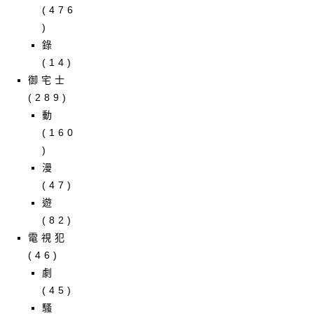
(476
)
錄
(14)
御宅士
(289)
動
(160
)
漫
(47)
遊
(82)
電視犯
(46)
劇
(45)
騷