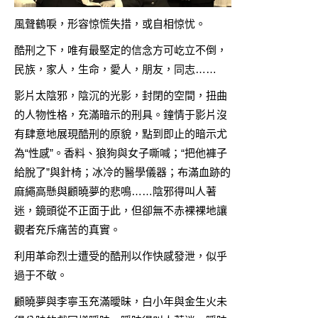
風聲鶴唳，形容惊慌失措，或自相惊忧。
酷刑之下，唯有最堅定的信念方可屹立不倒，
民族，家人，生命，愛人，朋友，同志……
影片太陰邪，陰沉的光影，封閉的空間，扭曲
的人物性格，充滿暗示的刑具。鐘情于影片沒
有肆意地展現酷刑的原貌，點到即止的暗示尤
為“性感”。香料、狼狗與女子嘶喊；“把他褲子
給脫了”與針椅；冰冷的醫學儀器；布滿血跡的
麻繩高懸與顧曉夢的悲鳴……陰邪得叫人著
迷，鏡頭從不正面于此，但卻無不赤裸裸地讓
觀者充斥痛苦的真實。
利用革命烈士遭受的酷刑以作快感發泄，似乎
過于不敬。
顧曉夢與李寧玉充滿曖昧，白小年與金生火未