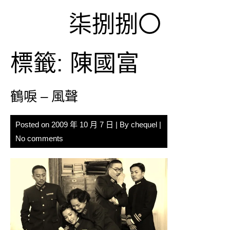
Skip
柒捌捌〇
to
content
標籤:
陳國富
鶴唳 – 風聲
Posted on
2009 年 10 月 7 日
| By
chequel
|
No comments