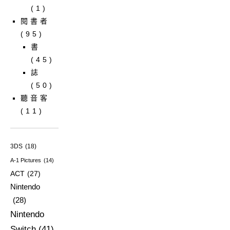
(1)
閱書者
(95)
書
(45)
誌
(50)
聽音客
(11)
3DS
(18)
A-1 Pictures
(14)
ACT
(27)
Nintendo
(28)
Nintendo
Switch
(41)