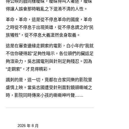
得公映的戲同樣曖昧，曖昧得叫人著迷，曖昧
得讓人誤會那時戰亂之下混淆不清的人性。
革命，革命，這是從不停息革命的國度，革命
之時從不停息于出現英雄，從不停息謂之的“民
族犧牲”，從不停息大義凜然舍身取義。
這是在審查邊緣走鋼索的電影，白小年的“我就
不信你硬得起”足夠性暗示，各位頭們的臟話足
夠渲染力，吳志國電刑與針刑足夠殘忍。因為
“走鋼索”，才見得精彩。
諷刺的是，這一切，竟都在合家同樂的影院里
盛情上映。當吳志國遭受針刑面對鏡頭嘶喊之
時，影院同時傳來小孩的嘶嘶呻吟聲……
2026 年 8 月