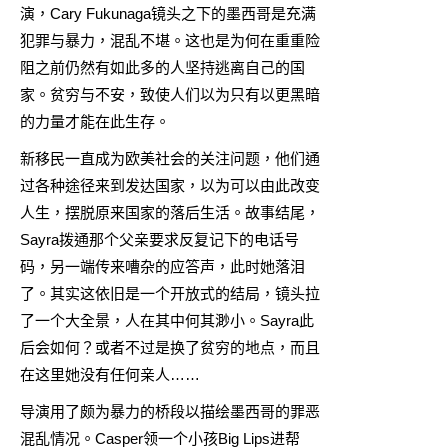
演，Cary Fukunaga镜头之下的墨西哥是充满
犯罪与暴力，混乱不堪。这也是为何在重重险
阻之前仍然有如此多的人坚持逃离自己的国
家。贫穷与不安，致使人们以为只有以更黑暗
的力量才能在此生存。
新移民一直成为欧美社会的关注问题，他们通
过各种途径来到发达国家，以为可以由此改变
人生，摆脱原来国家的落后生活。故事结尾，
Sayra拨通那个父亲要求反复记下的电话号
码，另一端传来嘈杂的应答声，此时她落泪
了。其实这依旧是一个开放式的结局，镜头拉
了一个大全景，人在其中何其渺小。Sayra此
后会如何？或者不过是换了贫穷的地点，而且
在这里她没有任何亲人……
导演用了颇为暴力的桥段以描绘墨西哥的罪恶
混乱情况。Casper领一个小孩Big Lips进帮