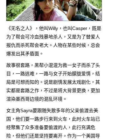
《无名之人》，他叫Willy，也叫Casper，既是
为了帮会可冷血残暴地杀人，又是为了替爱人
报仇而杀死帮会老大。人物在某些时候，总会
爆发出其矛盾面。
故事很套路，黑帮小混混为救一女子而杀了头
目，一路逃难，一路与女子开始朦胧爱情，结
局是可想而知的。说是剧情发展太戏剧化，其
实都是套路之作，不过是将大背景更换，更加
渲染墨西哥边境的混乱环境。
女主角Sayra要跟随失散多年的父亲偷渡去美
国，他们要一路步行来到火车，此时火车站已
经聚集了众多准备要偷渡的人，此行充满危
险，但他们还是坚持要离开。作为一个美国导