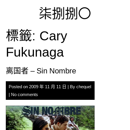
Skip
柒捌捌〇
to
content
標籤:
Cary
Fukunaga
离国者 – Sin Nombre
Posted on
2009 年 11 月 11 日
| By
chequel
|
No comments