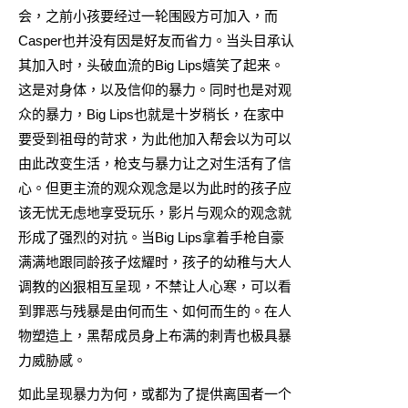
会，之前小孩要经过一轮围殴方可加入，而
Casper也并没有因是好友而省力。当头目承认
其加入时，头破血流的Big Lips嬉笑了起来。
这是对身体，以及信仰的暴力。同时也是对观
众的暴力，Big Lips也就是十岁稍长，在家中
要受到祖母的苛求，为此他加入帮会以为可以
由此改变生活，枪支与暴力让之对生活有了信
心。但更主流的观众观念是以为此时的孩子应
该无忧无虑地享受玩乐，影片与观众的观念就
形成了强烈的对抗。当Big Lips拿着手枪自豪
满满地跟同龄孩子炫耀时，孩子的幼稚与大人
调教的凶狠相互呈现，不禁让人心寒，可以看
到罪恶与残暴是由何而生、如何而生的。在人
物塑造上，黑帮成员身上布满的刺青也极具暴
力威胁感。
如此呈现暴力为何，或都为了提供离国者一个