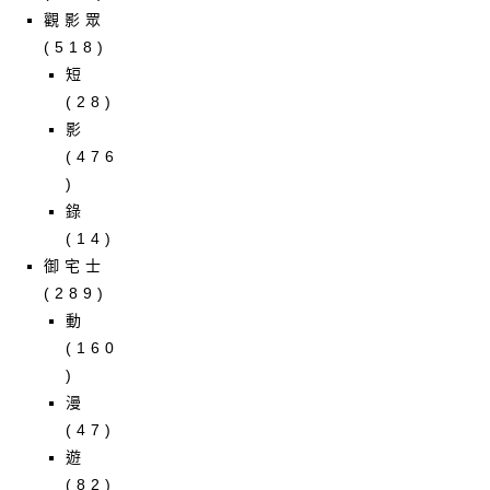
觀影眾
(518)
短
(28)
影
(476
)
錄
(14)
御宅士
(289)
動
(160
)
漫
(47)
遊
(82)