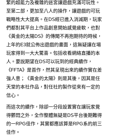
繁的超能力及複雜的迷宮讓遊戲充滿可玩性。
至第二部，更加至八人的操作，讓遊戲的可玩
戰略性大大提高。在DS經已進入消減期，玩家
們都對其平台上作品創意開始感覺疲軟，也對
《黃金的太陽DS》的傳聞不再抱期待的時候，
上年的E3就公佈出遊戲的畫面，這無疑讓在場
玩家得到一大大驚喜。包括收看網絡直播的本
人。要說期望在DS可以玩到的經典續作，
《FFTA》是首作，然其呈現出來的續作實在差
強人意；《黃金的太陽》則是其後，因其是任
天堂的本社作品，對任社的製作從來有一定的
信心。
而這次的續作，除卻一分段設置實在讓玩家覺
得鬱悶之外，全作整體無疑是DS平台後期難得
的一RPG佳作，其實都應該算是RPG系的前三
佳作。