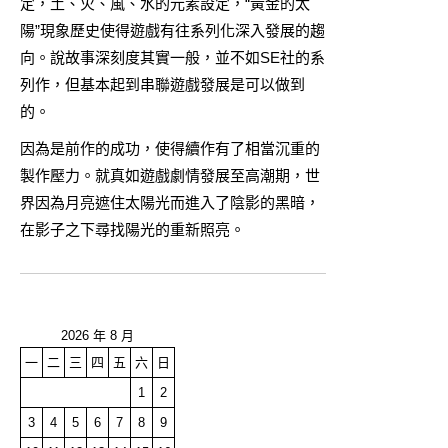
定，土、火、風、水的元素設定，“黃金的太
陽”現象歷史使得遊戲有往系列化深入發展的趨
向。說故事深刻度其實一般，並不如SE社的系
列作，但基本起到串聯遊戲發展是可以做到
的。
因為是前作的成功，使得續作有了相當沉重的
製作壓力。就真如遊戲劇情發展至高潮期，世
界因為月亮遮住太陽光而進入了陰影的黑暗，
在影子之下尋找陽光的重新照亮。
2026 年 8 月
一
二
三
四
五
六
日
1
2
3
4
5
6
7
8
9