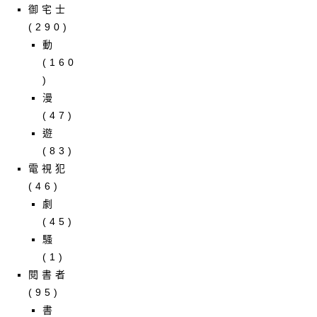
御宅士
(290)
動
(160
)
漫
(47)
遊
(83)
電視犯
(46)
劇
(45)
騷
(1)
閱書者
(95)
書