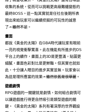
收集的系統，從而可以挑戰更高級難纏變態的
最終BOSS。這一點其實就是任社在後期所表
現出來給玩家可以繼續挖掘的可玩性的誠意
了
，雖然不足
。
畫面
都說《黃金的太陽》在GBA時代讓玩家有眼前
一亮的視覺衝擊驚喜。此在機能有所進步的DS
平台上的續作，畫面上的3D是更豐滿，貼圖更
細膩，畫面色彩對比是更鮮豔。但其實也就如
此，十分讓人瞠目的進步其實並無。玩家會以
為這是理所應當的效果
，雖然依舊是很華麗
。
遊戲劇情
RPG遊戲的一關鍵就是劇情，如何組合劇情可
以讓遊戲進行得更自然吸引是類型遊戲的關
鍵。《黃金的太陽》系列有著深厚的世界觀設