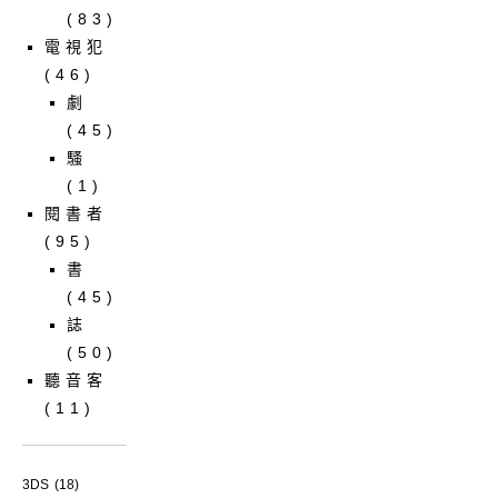
(83)
電視犯
(46)
劇
(45)
騷
(1)
閱書者
(95)
書
(45)
誌
(50)
聽音客
(11)
3DS
(18)