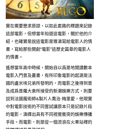
實在需要懇求原諒，以如此套路的標題來記錄
這部電影，但想當年知道這電影，關於他的介
紹，也確實是說這電影是導演寫給電影人的情
書，寫給那些開創“電影”這歷史篇章的電影人
的情書。
遙想當年高中時候，開始自以爲是地閲讀數本
電影入門普及叢書，有所印象電影的起源是法
國的盧米埃兄弟所發明的，而電影之後得到普
及成爲普羅大衆所接受的新潮娛樂方式，則要
説到法國魔術師&製片人喬治·梅里愛，他現實
中對電影技術的不同嘗試讓原本只是記錄片段
的電影，演繹出具有不同視覺衝突的娛樂傳播
手段。而電影，則是從一個流浪在火車站裡的