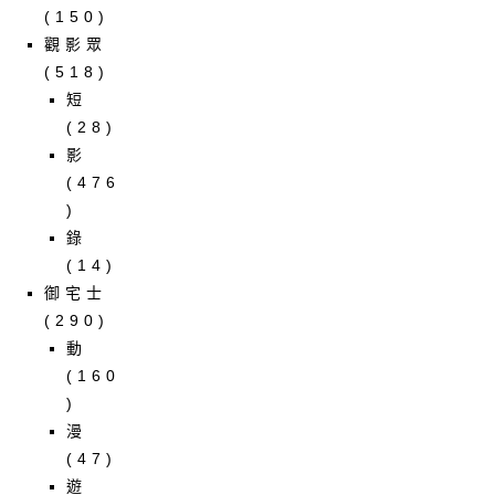
(150)
觀影眾
(518)
短
(28)
影
(476
)
錄
(14)
御宅士
(290)
動
(160
)
漫
(47)
遊