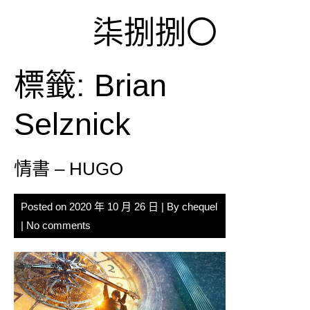
Skip
柒捌捌〇
to
content
標籤:
Brian
Selznick
情書 – HUGO
Posted on
2020 年 10 月 26 日
| By
chequel
|
No comments