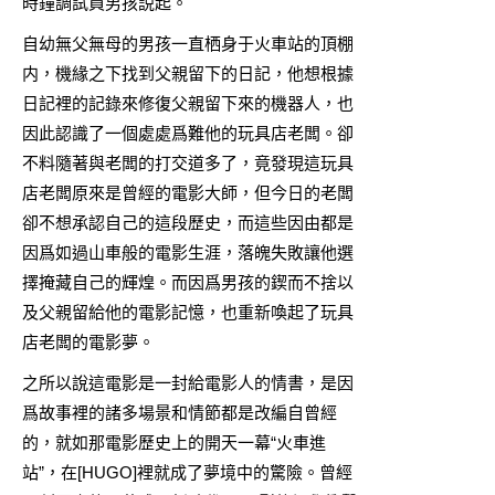
時鐘調試員男孩説起。
自幼無父無母的男孩一直栖身于火車站的頂棚
内，機緣之下找到父親留下的日記，他想根據
日記裡的記錄來修復父親留下來的機器人，也
因此認識了一個處處爲難他的玩具店老闆。卻
不料隨著與老闆的打交道多了，竟發現這玩具
店老闆原來是曾經的電影大師，但今日的老闆
卻不想承認自己的這段歷史，而這些因由都是
因爲如過山車般的電影生涯，落魄失敗讓他選
擇掩藏自己的輝煌。而因爲男孩的鍥而不捨以
及父親留給他的電影記憶，也重新喚起了玩具
店老闆的電影夢。
之所以說這電影是一封給電影人的情書，是因
爲故事裡的諸多場景和情節都是改編自曾經
的，就如那電影歷史上的開天一幕“火車進
站”，在[HUGO]裡就成了夢境中的驚險。曾經