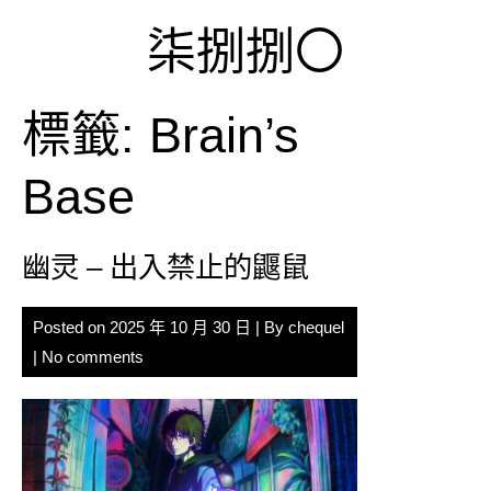
Skip
柒捌捌〇
to
content
標籤:
Brain’s
Base
幽灵 – 出入禁止的鼴鼠
Posted on
2025 年 10 月 30 日
| By
chequel
|
No comments