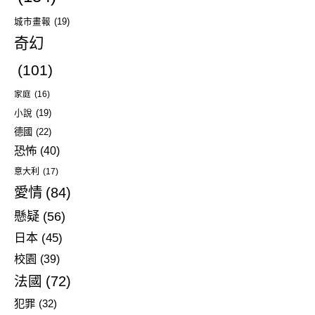
城市畫報
(19)
奇幻
(101)
家庭
(16)
小說
(19)
德國
(22)
恐怖
(40)
意大利
(17)
愛情
(84)
懸疑
(56)
日本
(45)
校園
(39)
法國
(72)
犯罪
(32)