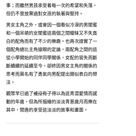
事；而雖然男孩承受着每一次的希望和失落，
但仍不曾放棄過對女孩的執著與堅持。
男女主角之外，或會因一個看似冷漠的男閨蜜
和一個呆萌的女閨蜜這兩個之間曖昧又不失直
白的配角而有了不少的樂趣。也再次證實了一
個配角總比主角搶眼的定論，兩配角之間的這
從小學開始的同伴同學關係，女配的冒失而斷
斷續續的延續至今，卻終因男女主角的關係的
思考而莫名有了勇氣向男配提出類似表白的想
法。
觀眾早已過了
或沒有了
得以為這青澀愛情而感
動的年歲，但為所描繪的淡淡青蔥歲月而樂在
其中，閒逸的享受這淡淡的故事和畫面。