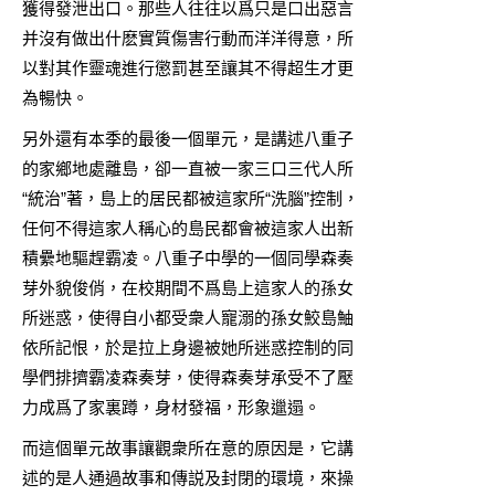
獲得發泄出口。那些人往往以爲只是口出惡言
并沒有做出什麽實質傷害行動而洋洋得意，所
以對其作靈魂進行懲罰甚至讓其不得超生才更
為暢快。
另外還有本季的最後一個單元，是講述八重子
的家鄉地處離島，卻一直被一家三口三代人所
“統治”著，島上的居民都被這家所“洗腦”控制，
任何不得這家人稱心的島民都會被這家人出新
積纍地驅趕霸凌。八重子中學的一個同學森奏
芽外貌俊俏，在校期間不爲島上這家人的孫女
所迷惑，使得自小都受衆人寵溺的孫女鮫島鮋
依所記恨，於是拉上身邊被她所迷惑控制的同
學們排擠霸凌森奏芽，使得森奏芽承受不了壓
力成爲了家裏蹲，身材發福，形象邋遢。
而這個單元故事讓觀衆所在意的原因是，它講
述的是人通過故事和傳説及封閉的環境，來操