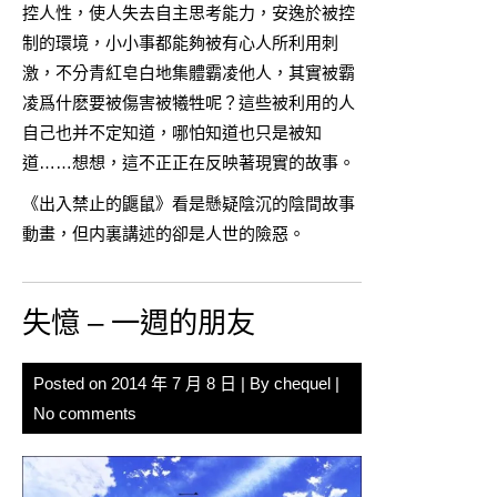
控人性，使人失去自主思考能力，安逸於被控
制的環境，小小事都能夠被有心人所利用刺
激，不分青紅皂白地集體霸凌他人，其實被霸
凌爲什麽要被傷害被犧牲呢？這些被利用的人
自己也并不定知道，哪怕知道也只是被知
道……想想，這不正正在反映著現實的故事。
《出入禁止的鼴鼠》看是懸疑陰沉的陰間故事
動畫，但内裏講述的卻是人世的險惡。
失憶 – 一週的朋友
Posted on
2014 年 7 月 8 日
| By
chequel
|
No comments