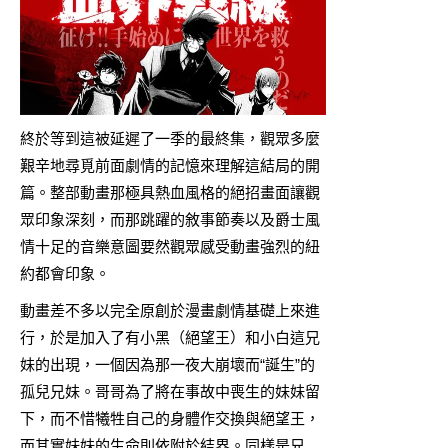
終於等到這被延遲了一季的最終集，觀眾多麼
艱辛地尋覓前面劇情的記憶來理解這結局的開
篇。整部動畫那極具熱血風格的絕招畫面讓觀
眾印象深刻，而那跳躍的敘事節奏以及爵士風
情十足的音樂意圖要然觀眾感受動畫強烈的紐
約都會印象。
動畫差不多以完全原創於漫畫劇情基礎上來進
行，於是加入了有小黑（絕望王）和小白這兄
妹的出現，一個因為那一夜大崩壞而“誕生”的
孤兒兄妹。哥哥為了將在事故中喪生的妹妹留
下，而不惜犧牲自己的身體作交換與絕望王，
而其實妹妹的生命則依附於結界。同樣是兄