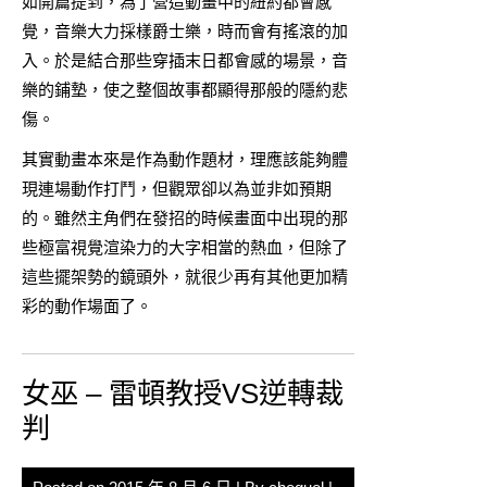
如開篇提到，為了營造動畫中的紐約都會感
覺，音樂大力採樣爵士樂，時而會有搖滾的加
入。於是結合那些穿插末日都會感的場景，音
樂的鋪墊，使之整個故事都顯得那般的隱約悲
傷。
其實動畫本來是作為動作題材，理應該能夠體
現連場動作打鬥，但觀眾卻以為並非如預期
的。雖然主角們在發招的時候畫面中出現的那
些極富視覺渲染力的大字相當的熱血，但除了
這些擺架勢的鏡頭外，就很少再有其他更加精
彩的動作場面了。
女巫 – 雷頓教授VS逆轉裁
判