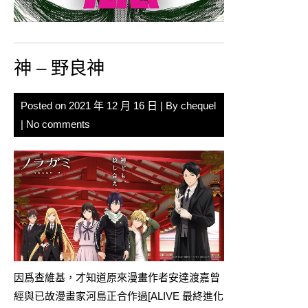
神 – 野良神
Posted on
2021 年 12 月 16 日
| By
chequel
|
No comments
因爲查維基，才知道原來漫畫作者安達渡嘉曾
經與已故漫畫家河島正合作過[
ALIVE 最終進化