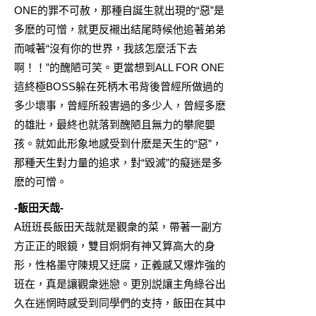
ONE的罪不可赦，那種自誕生就出現的“惡”是
多麽的可憎，就更反襯出結尾時候他追著弟弟
而喊著“沒有你的世界，我該怎麼活下去
啊！！”的醜陋可笑。更當想到ALL FOR ONE
這終極BOSS躲在死柄木弔背後曾經所做過的
多少壞事，曾經所殺害過的多少人，曾經多麽
的雄壯，最終也就落到醜陋且無力的攀爬嬰
孩。就如此形象地感受到什麽是天生的“惡”，
那種天生對力量的追求，對“毀滅”的癡迷是多
麽的可憎。
-飯田天哉-
A班班長飯田天哉就是觀衆的菜，帶著一副方
方正正的眼鏡，雙目炯炯有神又算高大的身
形，性格墨守陳規又迂腐，正義感又爆炸強的
班在，真是讓觀衆迷戀。更別説讓主角綠谷出
久在迷惘時感受到同學們的支持，飯田在其中