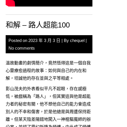
和解 – 路人超能100
Posted on
2023 年 3 月 3 日
| By
chequel
|
No comments
溫故動畫的劇情簡介，竟然悟得這是一個自我
心靈療愈過程的故事：如何與自己的内在和
解，坦誠他的存在並與之平等相處。
影山茂夫的外表看似平凡不起眼，存在感極
低，被戲稱為「路人」，但其實這與他是超能
力者的秘密有關，他不想他自己的能力會造成
別人的不幸和傷害，於是他總是與周遭保持距
離。但某天陰差陽錯地闖入一神棍驅魔師的辦
公室，並認了靈幻新隆為師傅，由此成了師傅