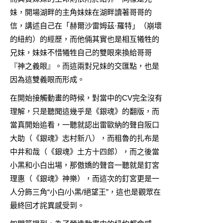
妹，開場湖畔的主角妹妹在湖畔讀著哥哥的
信，講述自己在「赫爾沙雷姆茲·羅特」（崩壞
的紐約）的經歷，而他倆其實也是相互犧牲的
兄妹，妹妹不惜犧牲自己的雙眼來換給哥哥
『神之義眼』。而這兩對兄妹的交匯點，也是
因為這雙義眼而形成。
在開始接觸動畫的時候，對當中的CV完全沒有
理解，只是聽聞這幾乎是《銀魂》的翻版，而
當真開始追看，一聽就認出雷歐納的聲自阪口
大助（《銀魂》志村新八），而粗魯的扎布是
中井和哉（《銀魂》土方十四郎），而之後當
小黑和小白出場，那傲嬌的聲音一聽就是釘宮
理惠（《銀魂》神樂），而這次的釘宮更是一
人分飾三角“小白/小黑/絕望王”，這也是觀眾在
最終回才詫異感受到。