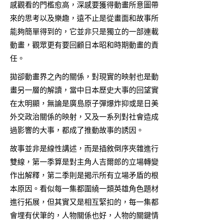
感觀看的門檻愈高，深感要獲得動畫所意圖帶
來的思考以及樂趣，遠不止是從畫面和故事所
能夠簡單得到的，它並非只是獨立的一部連載
動畫，觀眾更有要回顧日本昭和時期動畫的責
任。
拋卻動畫界之內的關係，對現實的映射也是動
畫另一層的解讀，當中日本歷史大事的回望實
在太明顯，無論是廣島原子彈爆炸抑或是日美
外交政治關係的映射，又及一系列對社會造成
過影響的大事，都成了推動故事的誘因。
故事並非是線性講述，而是插敘倒序夾雜進行
雙線，第一季算是對主角人吉爾郎的立場轉變
作出解釋，第二季則是揭示所有立場矛盾的根
本原因。看似每一集都圍繞一類英雄角色題材
進行拓展，但其實又是相互緊扣的，每一集都
會埋有伏筆的，人物關係也好，人物的關鍵情