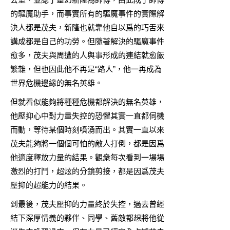
的驅魔助手，而事實所有的驅魔事件的實際解
決人都是茂夫，新隆也就靠他自以爲的巧舌來
講成都是自己的功勞。但隨著解決的驅魔事件
愈多，茂夫與周遭的人與事形成的連結就愈飯
繁雜，但也因此他不再是“路人”，他一再成為
世界危機邊緣的無名英雄。
但就看似能夠將種種危機都解決的無名英雄，
他壓抑心中對力量失控的恐懼其實一直都伺機
而動，等待某個時刻噴湧而出。其實一直以來
茂夫能夠將一個個可怕的敵人打倒，都是因爲
他適度釋放力量的結果。觀衆每次看到一場場
激烈的打鬥，超炫的分鏡剪接，都是因爲茂夫
壓抑的超能力的結果。
到最後，茂夫壓抑的力量終於失控，過去曾經
結下深厚情義的夥伴、同學、舊敵都想將他從