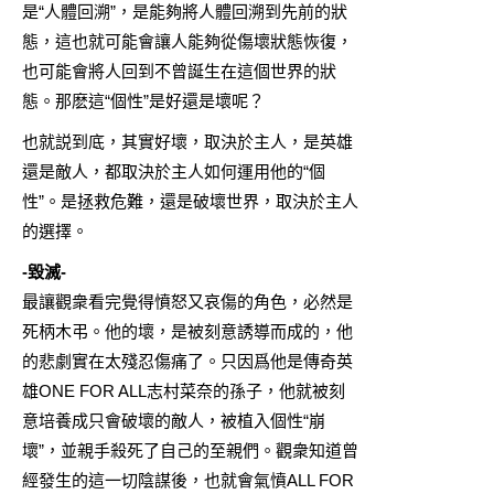
是“人體回溯”，是能夠將人體回溯到先前的狀
態，這也就可能會讓人能夠從傷壞狀態恢復，
也可能會將人回到不曾誕生在這個世界的狀
態。那麽這“個性”是好還是壞呢？
也就説到底，其實好壞，取決於主人，是英雄
還是敵人，都取決於主人如何運用他的“個
性”。是拯救危難，還是破壞世界，取決於主人
的選擇。
-毀滅-
最讓觀衆看完覺得憤怒又哀傷的角色，必然是
死柄木弔。他的壞，是被刻意誘導而成的，他
的悲劇實在太殘忍傷痛了。只因爲他是傳奇英
雄ONE FOR ALL志村菜奈的孫子，他就被刻
意培養成只會破壞的敵人，被植入個性“崩
壞”，並親手殺死了自己的至親們。觀衆知道曾
經發生的這一切陰謀後，也就會氣憤ALL FOR