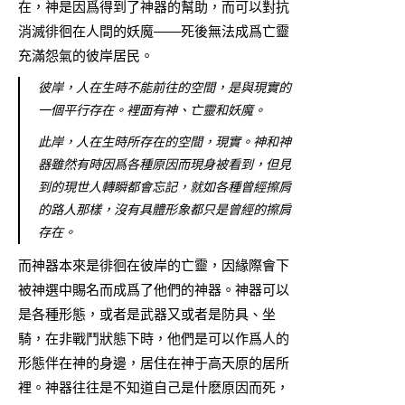
在，神是因爲得到了神器的幫助，而可以對抗
消滅徘徊在人間的妖魔——死後無法成爲亡靈
充滿怨氣的彼岸居民。
彼岸，人在生時不能前往的空間，是與現實的
一個平行存在。裡面有神、亡靈和妖魔。
此岸，人在生時所存在的空間，現實。神和神
器雖然有時因爲各種原因而現身被看到，但見
到的現世人轉瞬都會忘記，就如各種曾經擦肩
的路人那樣，沒有具體形象都只是曾經的擦肩
存在。
而神器本來是徘徊在彼岸的亡靈，因緣際會下
被神選中賜名而成爲了他們的神器。神器可以
是各種形態，或者是武器又或者是防具、坐
騎，在非戰鬥狀態下時，他們是可以作爲人的
形態伴在神的身邊，居住在神于高天原的居所
裡。神器往往是不知道自己是什麽原因而死，