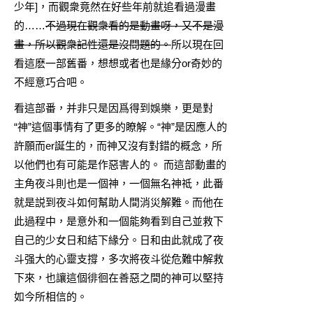
少年
]，而觀衆竟然在好些年前就追看過漫畫
的……
不過現在觀衆看的是動畫呀，又不是漫
畫，所以觀衆記性還是沒問題的。
所以現在回
看這麽一部舊番，想想或者也是緣分or奇妙的
不經意巧合吧。
看這部番，并非只是因爲得到娛樂，更是對
“神”這個事情有了更多的瞭解。“神”是因應人的
許願而er誕生的，而神又沒有對錯的概念，所
以他們也有可能是作惡害人的。 而這部動畫的
主角夜斗則也是一個神，一個無名神祗，此番
就是説到夜斗如何幫助人間消災解難。而他在
此過程中，是意外和一個能夠看到自己並救下
自己的少女日和結下緣分。日和由此就成了夜
斗强大的心靈支撐，多次將夜斗從危難中解救
下來，也讓這個徘徊在善惡之間的神可以堅持
如今所相信的。