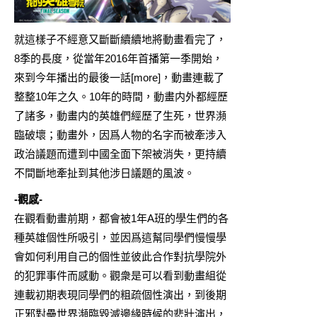
就這樣子不經意又斷斷續續地將動畫看完了，
8季的長度，從當年2016年首播第一季開始，
來到今年播出的最後一話[more]，動畫連載了
整整10年之久。10年的時間，動畫内外都經歷
了諸多，動畫内的英雄們經歷了生死，世界瀕
臨破壞；動畫外，因爲人物的名字而被牽涉入
政治議題而遭到中國全面下架被消失，更持續
不間斷地牽扯到其他涉日議題的風波。
-觀感-
在觀看動畫前期，都會被1年A班的學生們的各
種英雄個性所吸引，並因爲這幫同學們慢慢學
會如何利用自己的個性並彼此合作對抗學院外
的犯罪事件而感動。觀衆是可以看到動畫組從
連載初期表現同學們的粗疏個性演出，到後期
正邪對壘世界瀕臨毀滅邊緣時候的悲壯演出，