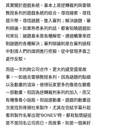
其實關於遊戲系統，基本上是逆轉裁判與雷頓
教授系列的遊戲系統的結合，尋找線索、尋找
提示幣、尋找謎題、進入審判；解決謎題、審
判辯論。如果熟悉系列的話，都會知曉遊戲如
何來玩：謎題基本是各種解密，通過觸筆來控
制謎題的各種解決；審判辯論則是在審判過程
中對證人們的證詞進行挖掘，從中發現矛盾之
處作反駁。
而這一次的跨公司合作，更大的感受還是故
事，一如過去雷頓教授系列，因為謎題的點綴
以及動畫的渲染，使得玩家更多的像是在觀看
一部動畫，但因為逆轉裁判系列的加入，而又
有種像看小說般。但說道動畫，遊戲的動畫這
次是找到骨頭社來製作，尤其在完結字幕升起
看到製作名單出現“BONES”時，都有點懷疑這
是不是同名公司而已。而故事，則是一個美好