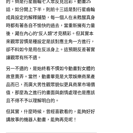
的。倒是行星齒輪七人眾反見出彩。動畫25
話，如分開上下半，則前十三話是對行星齒輪
成員設定的解釋鋪墊，每一個人在未甦醒真身
時都有著各自不愉快的過去，當重新擁有力量
後，藏在內心的“反人類”才見精彩。但其實本
來觀眾習慣是種設定是該對應主角一方進行，
卻不料如今是用在反派身上。這預期反差著實
讓觀眾有所不適。
另一不適的，是始終看不慣如今動畫對女體的
故意賣弄。當然，動畫畢竟是大眾娛樂商業產
品而已，而廣大男性觀眾貌似更具商業市場價
值，那麼為之進行的畫面與劇情處理也是應該
且不得不予以理解明白的。
但其實，什麼時候，曾經喜歡看的，能夠好好
講故事的機器人動畫，能夠再見呢！