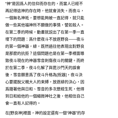
“神”是因爲人的信仰而存在的，而當人已經不
再記得這神的存在時，他就會消失。而夜斗，
一個無名神祗，要想能夠被一直記得，就只能
做一些其他福神所不願做的事情，譬如殺人。
在第二季的時候，動畫就説出了在第一季一直
埋下的問題：爲什麽夜斗不放逐野良——夜斗
的第一個神器，緋，既然過往他表現出對野良
是那麽的抗拒？這個問題也是在第一季裡面導
致夜斗現在的神器雪音刺傷夜斗的關鍵。而終
於在第二季，夜斗化解了與毘沙門天的誤會
後，雪音願意爲了夜斗升格為[祝器]，夜斗決
心要擺脫父親大人的束縛，放逐緋的決心，因
爲隨著他與日和、雪音的多次歷經生死，他得
到日和給他的一個縮微神社之後，他相信自己
會一直有人記得的。
在[野良神]裡面，神的設定還有一個“神器”的存