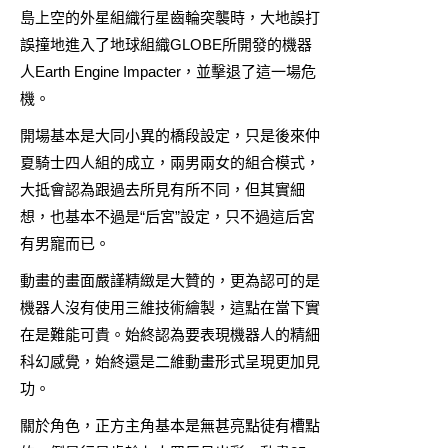
島上空的外星組織行星齒輪突襲時，大地誤打
誤撞地進入了地球組織GLOBE所開發的機器
人Earth Engine Impacter，並擊退了這一場危
機。
開場基本是大同小異的橋段設定，只是後來仲
夏騎士四人組的成立，兩男兩女的組合模式，
大抵會認為跟過去所見有所不同，但其實細
想，也基本不過是“后宮”設定，只不過這后宮
有男寵而已。
動畫的畫面嚴謹精緻是大贊的，更為認可的是
機器人沒有使用三維技術繪製，這點在當下實
在是難能可貴。始終認為要表現機器人的精細
科幻感覺，始終還是二維動畫形式呈現更加見
功。
關於角色，正方主角基本是無甚亮點徒有槽點