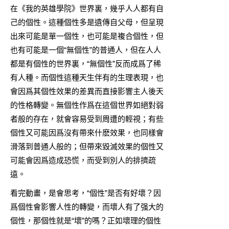
在《我的英雄學院》世界裏，幾乎人人都有自
己的個性。這種個性多是遺傳自父母，但呈現
出來可能是單一個性，也可能是複合個性，但
也有可能是一個“無個性”的普通人，但在人人
都是有個性的世界裏，“無個性”反而成爲了稀
有人種。而個性這種天生伴有的生理表現，也
會因爲其個性效果的差異而直接影響主人後天
的性格轉變。無個性作爲在這個世界如絕對弱
者般的存在，就會容易受到周遭的輕視；有些
個性又可能因爲沒有帶來什麽效果，也同樣會
滑落到普通人般的；但帶來毀滅效果的個性又
可能會因爲造成恐慌，而受到別人的排擠疏
遠。
看完動畫，是會思考，“個性”是否有好壞？因
爲個性會影響人性的轉變，而壞人有了强大的
個性，那個性就是“壞”的嗎？正如壞理的個性