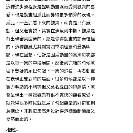
這種進步過程既是證明動畫逐漸受到觀衆的喜
愛，也是動畫組爲此而獲得更多預算的表現。
爲此，一直追看下來的觀衆，就真是只有感
動。但又老實説，其實在連載到中期，觀衆是
有出現審美疲勞的，總是覺得動畫的節奏怪怪
的，這種觀感尤其到第四季壞理篇時最為明
顯。現在回想，估計是因爲動畫的高潮每次都
是以每一集的中段展開，然後到完結的時候就
埋下懸疑的尾巴勾起下一集的追看；再者動畫
在表現正邪對峙的場面，很多時候都是以一種
實力明顯的不均等但又莫名緣由的拖劇情，就
會呈現出一種讓觀衆有很不爽快的觀看感受，
就覺得很多時候就是爲了勾起觀衆的好奇和刻
意拖延，才將每集高潮設計得這樣斷斷續續又
戛然而止的。
-個性-