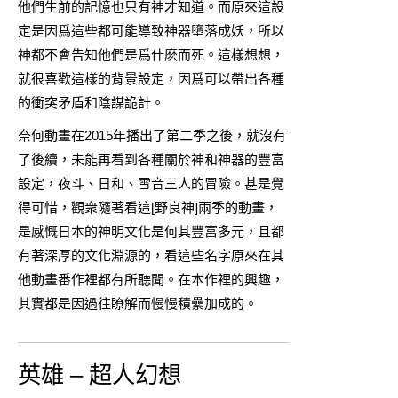
他們生前的記憶也只有神才知道。而原來這設
定是因爲這些都可能導致神器墮落成妖，所以
神都不會告知他們是爲什麽而死。這樣想想，
就很喜歡這樣的背景設定，因爲可以帶出各種
的衝突矛盾和陰謀詭計。
奈何動畫在2015年播出了第二季之後，就沒有
了後續，未能再看到各種關於神和神器的豐富
設定，夜斗、日和、雪音三人的冒險。甚是覺
得可惜，觀衆隨著看這[野良神]兩季的動畫，
是感慨日本的神明文化是何其豐富多元，且都
有著深厚的文化淵源的，看這些名字原來在其
他動畫番作裡都有所聽聞。在本作裡的興趣，
其實都是因過往瞭解而慢慢積纍加成的。
英雄 – 超人幻想