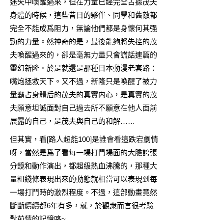
迷失中喚醒過來，但在力量已經完全占據茂夫
身體的時候，這些昔日的夥伴、同學和舊敵都
完全不能成爲阻力，無論他們都是身懷何其强
勁的力量。然神奇的是，最後能夠將失控的茂
夫喚醒過來的，卻是毫無力量只會謊話連篇的
靈幻新隆。於是就還是那種日本動漫老套路：
嘴炮拯救天下。又不過，新隆只是喚醒了被力
量霸占身體后的茂夫的真實内心，是真實的茂
夫願意坦誠面對自己過去所不願意在他人面前
展露的自己，是茂夫與自己的和解……
但其實，看[路人超能100]是誰會看這跌宕劇情
呀，當然是爲了看每一場打鬥場面的大膽誇張
分鏡和動作演出，都超級熱血沸騰的，那種大
量粗綫條表現出來的動態就相當可以表現到每
一場打鬥時的激烈程度。不過，這部動畫竟然
斷斷續續都6年有多，就，於觀衆而言很考驗
對前情的記憶咯~