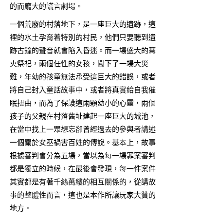
的而龐大的謊言劇場。
一個荒廢的村落地下，是一座巨大的遺跡，這
裡的水土孕育着特別的村民，他們只要聽到遺
跡古鐘的聲音就會陷入昏迷。而一場盛大的篝
火祭祀，兩個任性的女孩，闖下了一場大災
難，年幼的孩童無法承受這巨大的錯誤，或者
將自己封入童話故事中，或者將真實給自我催
眠扭曲，而為了保護這兩顆幼小的心靈，兩個
孩子的父親在村落舊址建起一座巨大的城池，
在當中找上一眾想忘卻曾經過去的參與者講述
一個關於女巫禍害百姓的傳說。基本上，故事
根據審判會分為五場，當以為每一場罪案審判
都是獨立的時候，在最後會發現，每一件案件
其實都是有著千絲萬縷的相互關係的，從講故
事的整體性而言，這也是本作所讓玩家大贊的
地方。