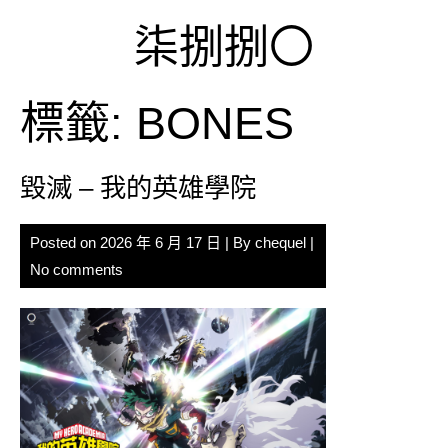
Skip
柒捌捌〇
to
content
標籤:
BONES
毀滅 – 我的英雄學院
Posted on
2026 年 6 月 17 日
| By
chequel
|
No comments