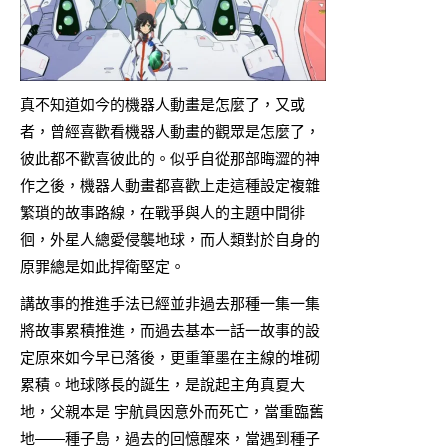
真不知道如今的機器人動畫是怎麼了，又或
者，曾經喜歡看機器人動畫的觀眾是怎麼了，
彼此都不歡喜彼此的。似乎自從那部晦澀的神
作之後，機器人動畫都喜歡上走這種設定複雜
繁瑣的故事路線，在戰爭與人的主題中間徘
徊，外星人總愛侵襲地球，而人類對於自身的
原罪總是如此捍衛堅定。
講故事的推進手法已經並非過去那種一集一集
將故事累積推進，而過去基本一話一故事的設
定原來如今早已落後，更重筆墨在主線的堆砌
累積。地球隊長的誕生，是說起主角真夏大
地，父親本是 宇航員因意外而死亡，當重臨舊
地——種子島，過去的回憶醒來，當遇到種子