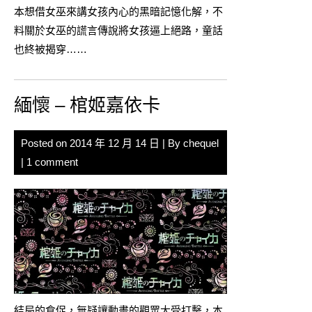
本想借女巫來講女孩內心的黑暗記憶化解，不
料關於女巫的謊言傳說將女孩逼上絕路，童話
也終被揭穿……
緬懷 – 棺姬嘉依卡
Posted on
2014 年 12 月 14 日
| By
chequel
|
1 comment
結局的倉促，無疑讓動畫的觀眾大受打擊，本