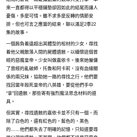
來一直都得以平穩鋪墊卻因如此的結尾而讓人
憂傷，多麼可惜。雖不求多麼反轉的情節安
排，但也可言之應當的結束，聊以滿足2季22
集的故事。
一個肩負着遠超出其體型的棺材的少女，尋找
着他父親散落人間的屍體遺骸，以緬懷這個曾
經的惡魔皇帝。少女叫做嘉依卡。後來她僱傭
了曾經的亂破師，托魯和阿卡莉，沒有血緣關
係的兩兄妹，協助她一路的尋找之行。他們要
找回當年殺死皇帝的八英雄，要從他們手中
“拿”回遺骸，那些寄有強烈魔法思念材料的道
具。
但其實，尋找遺骸的嘉依卡並不只有一個，而
除了白色的，還有紅色的，藍色的，黑色
的……他們都失去了明確的記憶，只知道要尋