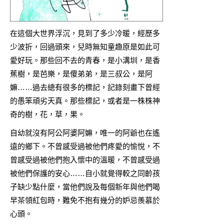
在這個大世界浮沉，見到了多少冷暖，經歷多
少波折，回過頭來，兒時無知童趣原是如此可
愛好玩。那些回不去的青春，是小溝圳，是香
蕉樹，是芭樂，是傻弟弟，是三叔公，是阿
嫲……過去總有很多的標記，記錄刻畫下曾經
的愚笨頑劣天真。那些標記，或者是一株株神
奇的樹，花，草，果。
自幼就沒有阿公阿婆阿嫲，唯一的阿爺也在遙
遠的鄉下。不曾感受過被他們疼愛的愉悅，不
曾感受過被他們抱入懷中的溫暖，不曾感受過
被他們保護的安心……自小就覺得較之同齡孩
子缺少點什麼，當他們說及每個新年與他們喝
早茶領紅包時，難免不抱有幾分的妒忌羨慕於
心頭。