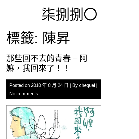
Skip
柒捌捌〇
to
content
標籤:
陳昇
那些回不去的青春 – 阿
嫲，我回來了！！
Posted on
2010 年 8 月 24 日
| By
chequel
|
No comments