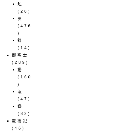
短
(28)
影
(476
)
錄
(14)
御宅士
(289)
動
(160
)
漫
(47)
遊
(82)
電視犯
(46)