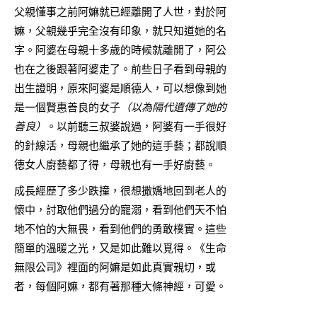
父親懂事之前阿嫲就已經離開了人世，對於阿
嫲，父親幾乎完全沒有印象，就只知道她的名
字。阿婆在母親十多歲的時候就離開了，阿公
也在之後跟著阿婆走了。前些日子看到母親的
出生證明，原來阿婆是順德人，可以想像到她
是一個賢惠善良的女子
（以為隔代遺傳了她的
善良）
。以前聽三叔婆說過，阿婆有一手很好
的針線活，母親也繼承了她的這手藝；都說順
德女人廚藝都了得，母親也有一手好廚藝。
成長經歷了多少跌撞，很想撒嬌地回到老人的
懷中，討取他們過分的寵溺，看到他們天不怕
地不怕的大無畏，看到他們的勇敢樸實。這些
簡單的溫暖之光，又是如此難以覓得。《生命
無限公司》裡面的阿嫲是如此真實親切，或
者，每個阿嫲，都有著那種大條神經，可愛。